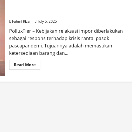
Relaksasi Impor Tekan Industri, Kemenperin
Dorong Pembatasan
Fahmi Rizal
July 5, 2025
PolluxTier – Kebijakan relaksasi impor diberlakukan
sebagai respons terhadap krisis rantai pasok
pascapandemi. Tujuannya adalah memastikan
ketersediaan barang dan...
Read
Read More
more
about
Relaksasi
Impor
Tekan
Industri,
Kemenperin
Dorong
Pembatasan