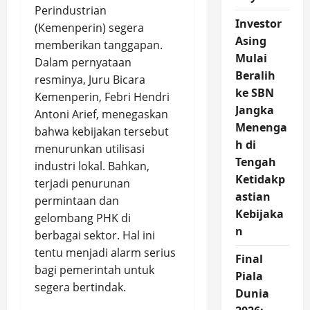
Perindustrian
Investor
(Kemenperin) segera
Asing
memberikan tanggapan.
Mulai
Dalam pernyataan
Beralih
resminya, Juru Bicara
ke SBN
Kemenperin, Febri Hendri
Jangka
Antoni Arief, menegaskan
Menenga
bahwa kebijakan tersebut
h di
menurunkan utilisasi
Tengah
industri lokal. Bahkan,
Ketidakp
terjadi penurunan
astian
permintaan dan
Kebijaka
gelombang PHK di
n
berbagai sektor. Hal ini
tentu menjadi alarm serius
Final
bagi pemerintah untuk
Piala
segera bertindak.
Dunia