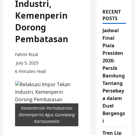
Industri,
RECENT
Kemenperin
POSTS
Dorong
Jadwal
Pembatasan
Final
Piala
Presiden
Fahmi Rizal
2026:
July 5, 2025
Persib
6 minutes read
Bandung
Tantang
Persebay
a dalam
Duel
Kementerian Perindustrian
Bergengs
(Kemenperin) Agus Gumiwang
i
Kartasasmita
Tren Lip