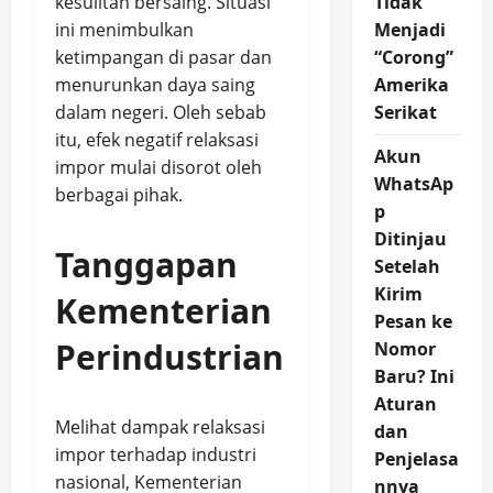
kesulitan bersaing. Situasi
Tidak
ini menimbulkan
Menjadi
ketimpangan di pasar dan
“Corong”
menurunkan daya saing
Amerika
dalam negeri. Oleh sebab
Serikat
itu, efek negatif relaksasi
Akun
impor mulai disorot oleh
WhatsAp
berbagai pihak.
p
Ditinjau
Tanggapan
Setelah
Kirim
Kementerian
Pesan ke
Perindustrian
Nomor
Baru? Ini
Aturan
Melihat dampak relaksasi
dan
impor terhadap industri
Penjelasa
nasional, Kementerian
nnya