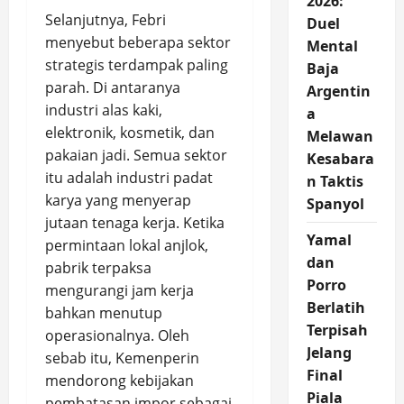
2026:
Selanjutnya, Febri
Duel
menyebut beberapa sektor
Mental
strategis terdampak paling
Baja
parah. Di antaranya
Argentin
industri alas kaki,
a
elektronik, kosmetik, dan
Melawan
pakaian jadi. Semua sektor
Kesabara
itu adalah industri padat
n Taktis
karya yang menyerap
Spanyol
jutaan tenaga kerja. Ketika
Yamal
permintaan lokal anjlok,
dan
pabrik terpaksa
Porro
mengurangi jam kerja
Berlatih
bahkan menutup
Terpisah
operasionalnya. Oleh
Jelang
sebab itu, Kemenperin
Final
mendorong kebijakan
Piala
pembatasan impor sebagai