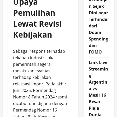
Upaya
n Sejak
Pemulihan
Dini agar
Terhindar
Lewat Revisi
dari
Kebijakan
Doom
Spending
dan
Sebagai respons terhadap
FOMO
tekanan industri lokal,
Link Live
pemerintah segera
Streamin
melakukan evaluasi
g
terhadap kebijakan
Argentin
relaksasi impor. Pada akhir
a vs
Juni 2025, Permendag
Mesir 16
Nomor 8 Tahun 2024 resmi
Besar
dicabut dan diganti dengan
Piala
Permendag Nomor 16
Dunia
Tahun 2025. Revisi ini