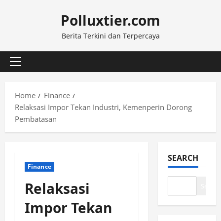
Skip
Polluxtier.com
to
content
Berita Terkini dan Terpercaya
Primary
Menu
Home
Finance
Relaksasi Impor Tekan Industri, Kemenperin Dorong
Pembatasan
SEARCH
Finance
Relaksasi
Search
Impor Tekan