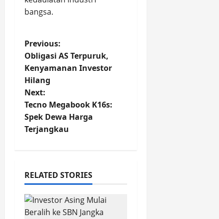
bangsa.
P
Previous:
Obligasi AS Terpuruk,
o
Kenyamanan Investor
Hilang
s
Next:
t
Tecno Megabook K16s:
Spek Dewa Harga
n
Terjangkau
a
v
RELATED STORIES
i
g