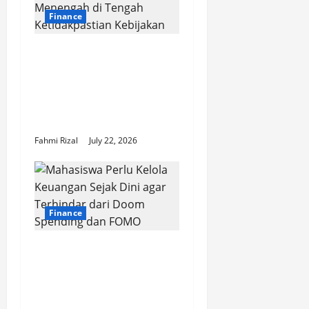
a
Finance
t
Investor Asing Mulai
Beralih ke SBN Jangka
i
Menengah di Tengah
o
Ketidakpastian
Kebijakan
n
Fahmi Rizal
July 22, 2026
Finance
Mahasiswa Perlu
Kelola Keuangan Sejak
Dini agar Terhindar
dari Doom Spending