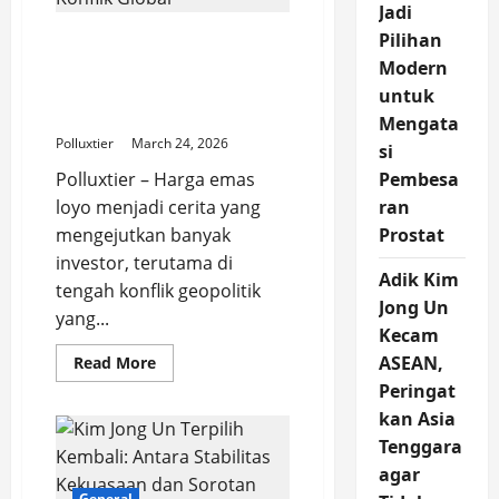
Panduan
Jadi
Lengkap
Sebelum
Pilihan
Harga Emas Loyo, Saham
Membeli
Tambang Tertekan di
Smartphone
Modern
Impian
Tengah Ketidakpastian
untuk
Konflik Global
Mengata
Polluxtier
March 24, 2026
si
Polluxtier – Harga emas
Pembesa
loyo menjadi cerita yang
ran
mengejutkan banyak
Prostat
investor, terutama di
Adik Kim
tengah konflik geopolitik
Jong Un
yang...
Kecam
Read
ASEAN,
Read More
more
Peringat
about
Harga
kan Asia
Emas
Loyo,
Tenggara
Saham
Tambang
agar
Tertekan
General