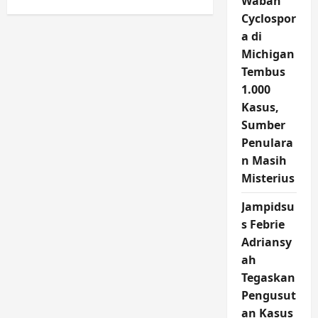
Wabah
Pengobatan
pagination
Cyclospor
Kolesterol
Sejak
a di
Usia
30
Michigan
Tembus
1.000
Kasus,
Sumber
Penulara
n Masih
Misterius
Jampidsu
s Febrie
Adriansy
ah
Tegaskan
Pengusut
an Kasus