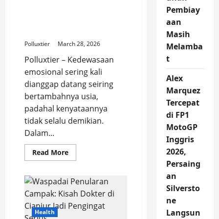
Dewasa Secara Emosional
Pembiay
yang Bisa Mengganggu
aan
Hubungan
Masih
Polluxtier
March 28, 2026
Melamba
t
Polluxtier – Kedewasaan
emosional sering kali
Alex
dianggap datang seiring
Marquez
bertambahnya usia,
Tercepat
padahal kenyataannya
di FP1
tidak selalu demikian.
MotoGP
Dalam...
Inggris
2026,
Read
Read More
more
Persaing
about
Tanda
an
Pria
Kurang
Silversto
Dewasa
Secara
ne
Emosional
Langsun
Health
yang