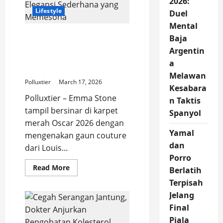
2026:
2026:
Lifestyle
Apresiasi
Duel
Rp1
Mental
Miliar
untuk
Gaun Louis Vuitton
Baja
Emas
Emma Stone di Oscar
yang
Argentin
Menginspirasi
2026: Elegansi Sederhana
Bangsa
a
yang Memesona
Melawan
Polluxtier
March 17, 2026
Kesabara
Polluxtier – Emma Stone
n Taktis
tampil bersinar di karpet
Spanyol
merah Oscar 2026 dengan
Yamal
mengenakan gaun couture
dan
dari Louis...
Porro
Read
Read More
Berlatih
more
about
Terpisah
Gaun
Jelang
Louis
Vuitton
Final
Emma
Stone
Piala
di