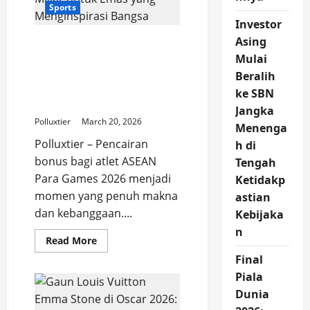
Sports
Stabilitas
Kekuasaan
Investor
dan
Sorotan
Asing
Bonus Atlet ASEAN Para
Dunia
Games 2026: Apresiasi
Internasional
Mulai
Rp1 Miliar untuk Emas
Beralih
yang Menginspirasi
ke SBN
Bangsa
Jangka
Polluxtier
March 20, 2026
Menenga
Polluxtier – Pencairan
h di
bonus bagi atlet ASEAN
Tengah
Para Games 2026 menjadi
Ketidakp
momen yang penuh makna
astian
dan kebanggaan....
Kebijaka
n
Read
Read More
more
Final
about
Bonus
Piala
Atlet
ASEAN
Dunia
Para
Games