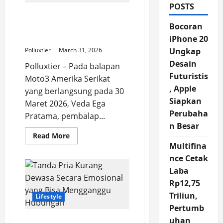
POSTS
Veda Pratama Jelaskan
Penyebab Jatuh di Moto3
Bocoran
Amerika
iPhone 20
Polluxtier
March 31, 2026
Ungkap
Desain
Polluxtier – Pada balapan
Futuristis
Moto3 Amerika Serikat
, Apple
yang berlangsung pada 30
Siapkan
Maret 2026, Veda Ega
Perubaha
Pratama, pembalap...
n Besar
Read
Read More
more
Multifina
about
Veda
nce Cetak
Pratama
Jelaskan
Laba
Penyebab
Rp12,75
Jatuh
di
Triliun,
Lifestyle
Moto3
Amerika
Pertumb
uhan
Tanda Pria Kurang