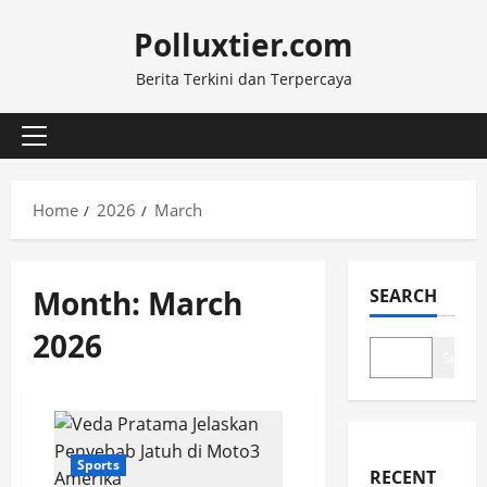
Skip
Polluxtier.com
to
content
Berita Terkini dan Terpercaya
Primary
Menu
Home
2026
March
Month:
March
SEARCH
2026
Search
Sports
RECENT