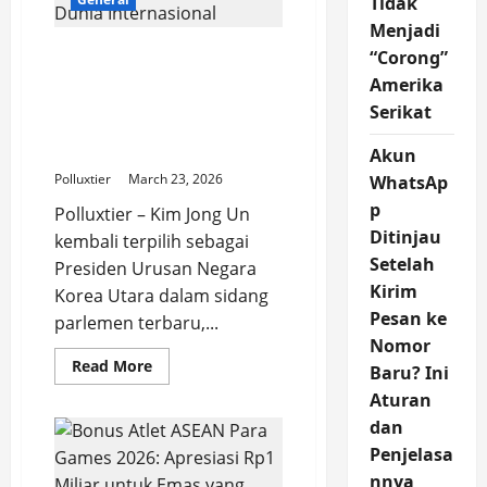
Tidak
di
Tengah
Menjadi
Ketidakpastian
Konflik
Kim Jong Un Terpilih
“Corong”
Global
Kembali: Antara
Amerika
Stabilitas Kekuasaan dan
Serikat
Sorotan Dunia
Internasional
Akun
Polluxtier
March 23, 2026
WhatsAp
p
Polluxtier – Kim Jong Un
Ditinjau
kembali terpilih sebagai
Setelah
Presiden Urusan Negara
Kirim
Korea Utara dalam sidang
Pesan ke
parlemen terbaru,...
Nomor
Read
Read More
Baru? Ini
more
about
Aturan
Kim
Jong
dan
Un
Penjelasa
Terpilih
Kembali:
nnya
Antara