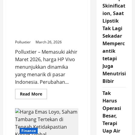
Pengingat
Skinificat
Serius
Harga HP Vivo Terbaru 26
ion, Saat
Maret 2026: Panduan
Lipstik
Lengkap Sebelum
Membeli Smartphone
Tak Lagi
Impian
Sekadar
Polluxtier
March 26, 2026
Memperc
antik
Polluxtier – Memasuki akhir
tetapi
Maret 2026, harga HP Vivo
Juga
menunjukkan dinamika
Menutrisi
yang menarik di pasar
Bibir
Indonesia. Perubahan...
Tak
Read
Read More
more
Harus
about
Harga
Operasi
HP
Vivo
Besar,
Terbaru
Terapi
26
Maret
Uap Air
Finance
2026: