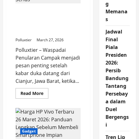
Bisa
g
Mengganggu
Hubungan
Waspadai Penularan
Memana
Campak: Kisah Dokter di
s
Cianjur Jadi Pengingat
Jadwal
Serius
Final
Polluxtier
March 27, 2026
Piala
Polluxtier – Waspadai
Presiden
Penularan Campak menjadi
2026:
pesan penting setelah
Persib
kabar duka datang dari
Bandung
Cianjur, Jawa Barat, ketika...
Tantang
Read
Read More
Persebay
more
a dalam
about
Waspadai
Duel
Penularan
Campak:
Bergengs
Kisah
Dokter
i
di
Gadget
Cianjur
Jadi
Tren Lip