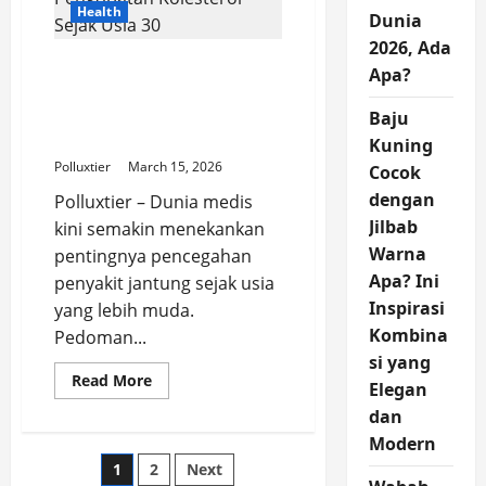
Health
Oscar
Dunia
2026:
Elegansi
2026, Ada
Sederhana
Cegah Serangan Jantung,
Apa?
yang
Dokter Anjurkan
Memesona
Pengobatan Kolesterol
Baju
Sejak Usia 30
Kuning
Polluxtier
March 15, 2026
Cocok
dengan
Polluxtier – Dunia medis
Jilbab
kini semakin menekankan
Warna
pentingnya pencegahan
Apa? Ini
penyakit jantung sejak usia
Inspirasi
yang lebih muda.
Kombina
Pedoman...
si yang
Read
Read More
Elegan
more
about
dan
Cegah
Serangan
Modern
Jantung,
Posts
1
2
Next
Dokter
Anjurkan