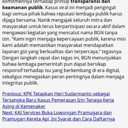
komitmennya terhadap prinsip
transparansi dan
keamanan publik
. Kasus viral ini menjadi pengingat
bagi semua pihak bahwa reputasi lembaga publik harus
dijaga bersama. Nanik mengajak seluruh mitra dan
masyarakat untuk terus berpartisipasi secara aktif dalam
mengawasi kegiatan yang mencatut nama BGN tanpa
izin. “Kami ingin menjaga kepercayaan publik, karena misi
kami adalah memastikan masyarakat mendapatkan
layanan gizi yang berkualitas dan terpercaya,” tegasnya.
Dengan langkah cepat dan tegas ini, BGN menunjukkan
bahwa lembaga pemerintah pun dapat bersikap
responsif terhadap isu yang berkembang di era digital,
sekaligus menegaskan peran pentingnya dalam menjaga
integritas publik.
Post
Previous:
KPK Tetapkan Heri Sudarmanto sebagai
Tersangka Baru Kasus Pemerasan Izin Tenaga Kerja
navigation
Asing di Kemenaker
Next:
KAI Services Buka Lowongan Pramugara dan
Pramugari Kereta Api, Ini Syarat dan Cara Daftarnya