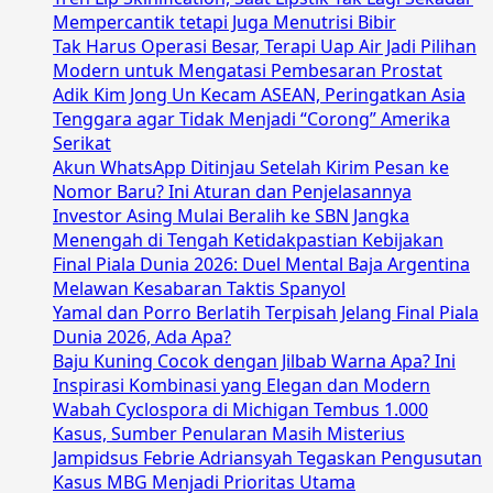
Mempercantik tetapi Juga Menutrisi Bibir
Tak Harus Operasi Besar, Terapi Uap Air Jadi Pilihan
Modern untuk Mengatasi Pembesaran Prostat
Adik Kim Jong Un Kecam ASEAN, Peringatkan Asia
Tenggara agar Tidak Menjadi “Corong” Amerika
Serikat
Akun WhatsApp Ditinjau Setelah Kirim Pesan ke
Nomor Baru? Ini Aturan dan Penjelasannya
Investor Asing Mulai Beralih ke SBN Jangka
Menengah di Tengah Ketidakpastian Kebijakan
Final Piala Dunia 2026: Duel Mental Baja Argentina
Melawan Kesabaran Taktis Spanyol
Yamal dan Porro Berlatih Terpisah Jelang Final Piala
Dunia 2026, Ada Apa?
Baju Kuning Cocok dengan Jilbab Warna Apa? Ini
Inspirasi Kombinasi yang Elegan dan Modern
Wabah Cyclospora di Michigan Tembus 1.000
Kasus, Sumber Penularan Masih Misterius
Jampidsus Febrie Adriansyah Tegaskan Pengusutan
Kasus MBG Menjadi Prioritas Utama