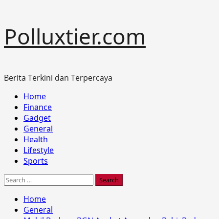
Skip
Polluxtier.com
to
content
Berita Terkini dan Terpercaya
Primary
Home
Menu
Finance
Gadget
General
Health
Lifestyle
Sports
Search
for:
Home
General