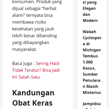
konsumen. Produk yang
si yang
dijual sebagai “herbal
Elegan
dan
alami” ternyata bisa
Modern
membawa risiko
kesehatan yang jauh
Wabah
lebih besar dibanding
Cyclospor
yang dibayangkan
a di
masyarakat.
Michigan
Tembus
1.000
Baca Juga :
Sering Haid
Kasus,
Tidak Teratur? Bisa Jadi
Sumber
Ini Salah Satu
Penulara
n Masih
Kandungan
Misterius
Obat Keras
Jampidsu