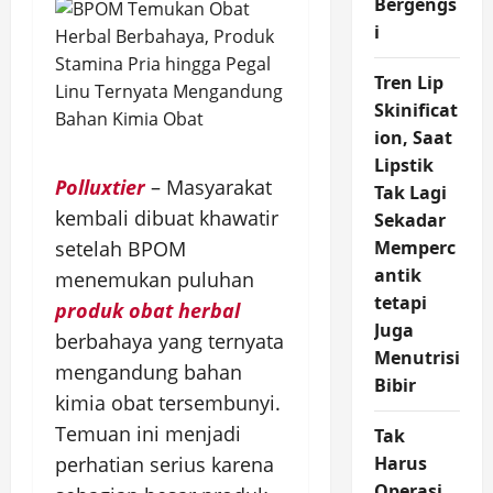
Bergengs
i
Tren Lip
Skinificat
ion, Saat
Lipstik
Polluxtier
– Masyarakat
Tak Lagi
kembali dibuat khawatir
Sekadar
setelah BPOM
Memperc
antik
menemukan puluhan
tetapi
produk obat herbal
Juga
berbahaya yang ternyata
Menutrisi
mengandung bahan
Bibir
kimia obat tersembunyi.
Temuan ini menjadi
Tak
perhatian serius karena
Harus
Operasi