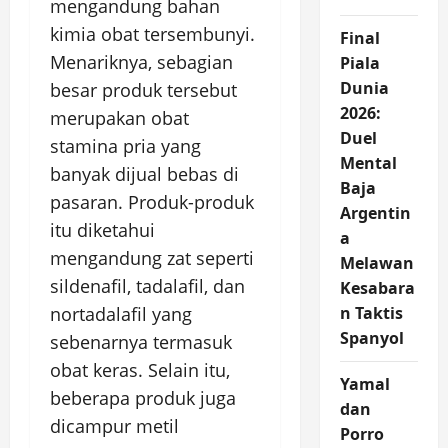
mengandung bahan
kimia obat tersembunyi.
Final
Menariknya, sebagian
Piala
Dunia
besar produk tersebut
2026:
merupakan obat
Duel
stamina pria yang
Mental
banyak dijual bebas di
Baja
pasaran. Produk-produk
Argentin
itu diketahui
a
mengandung zat seperti
Melawan
sildenafil, tadalafil, dan
Kesabara
nortadalafil yang
n Taktis
Spanyol
sebenarnya termasuk
obat keras. Selain itu,
Yamal
beberapa produk juga
dan
dicampur metil
Porro