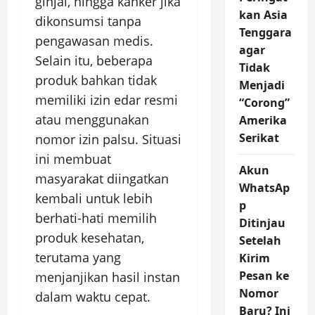
ginjal, hingga kanker jika
kan Asia
dikonsumsi tanpa
Tenggara
pengawasan medis.
agar
Selain itu, beberapa
Tidak
produk bahkan tidak
Menjadi
memiliki izin edar resmi
“Corong”
atau menggunakan
Amerika
Serikat
nomor izin palsu. Situasi
ini membuat
Akun
masyarakat diingatkan
WhatsAp
kembali untuk lebih
p
berhati-hati memilih
Ditinjau
produk kesehatan,
Setelah
terutama yang
Kirim
Pesan ke
menjanjikan hasil instan
Nomor
dalam waktu cepat.
Baru? Ini