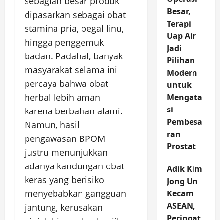
sebagian besar produk
Besar,
dipasarkan sebagai obat
Terapi
stamina pria, pegal linu,
Uap Air
hingga penggemuk
Jadi
badan. Padahal, banyak
Pilihan
masyarakat selama ini
Modern
percaya bahwa obat
untuk
herbal lebih aman
Mengata
si
karena berbahan alami.
Pembesa
Namun, hasil
ran
pengawasan BPOM
Prostat
justru menunjukkan
adanya kandungan obat
Adik Kim
keras yang berisiko
Jong Un
menyebabkan gangguan
Kecam
ASEAN,
jantung, kerusakan
Peringat