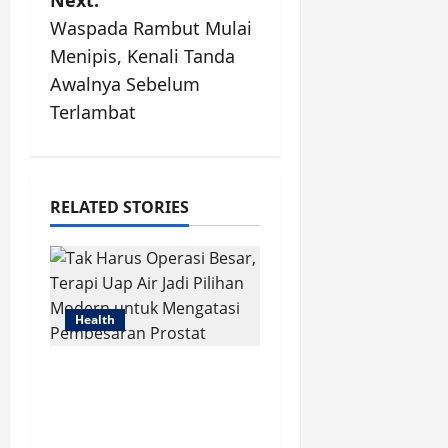
Next:
n
Waspada Rambut Mulai
Menipis, Kenali Tanda
a
Awalnya Sebelum
v
Terlambat
i
g
RELATED STORIES
a
t
i
Health
o
Tak Harus Operasi
Besar, Terapi Uap Air
n
Jadi Pilihan Modern