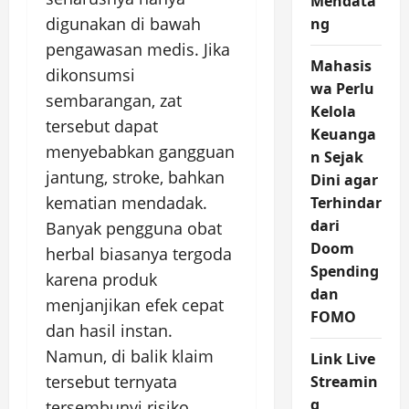
Mendata
digunakan di bawah
ng
pengawasan medis. Jika
Mahasis
dikonsumsi
wa Perlu
sembarangan, zat
Kelola
tersebut dapat
Keuanga
menyebabkan gangguan
n Sejak
jantung, stroke, bahkan
Dini agar
kematian mendadak.
Terhindar
dari
Banyak pengguna obat
Doom
herbal biasanya tergoda
Spending
karena produk
dan
menjanjikan efek cepat
FOMO
dan hasil instan.
Namun, di balik klaim
Link Live
tersebut ternyata
Streamin
g
tersembunyi risiko