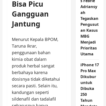
s Febrie
Bisa Picu
Adriansy
Gangguan
ah
Tegaskan
Jantung
Pengusut
an Kasus
MBG
Menurut Kepala BPOM,
Menjadi
Taruna Ikrar,
Prioritas
penggunaan bahan
Utama
kimia obat dalam
iPhone 17
produk herbal sangat
Pro Max
berbahaya karena
Dikubur
dosisnya tidak diketahui
untuk
secara pasti. Selain itu,
Dibuka
kandungan seperti
250
sildenafil dan tadalafil
Tahun
seharusnya hanya