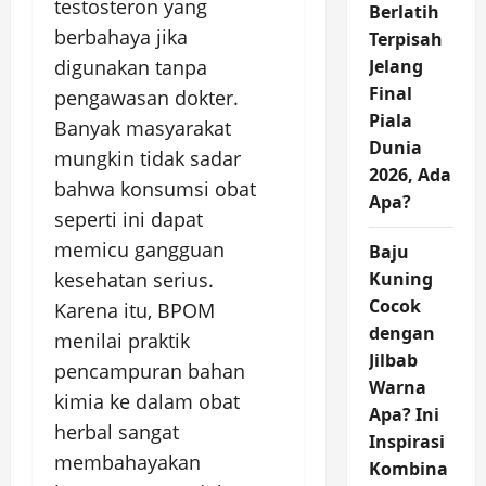
testosteron yang
Berlatih
berbahaya jika
Terpisah
digunakan tanpa
Jelang
Final
pengawasan dokter.
Piala
Banyak masyarakat
Dunia
mungkin tidak sadar
2026, Ada
bahwa konsumsi obat
Apa?
seperti ini dapat
memicu gangguan
Baju
kesehatan serius.
Kuning
Cocok
Karena itu, BPOM
dengan
menilai praktik
Jilbab
pencampuran bahan
Warna
kimia ke dalam obat
Apa? Ini
herbal sangat
Inspirasi
membahayakan
Kombina