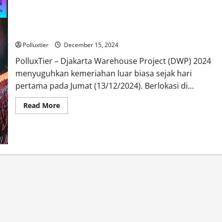
Disjoki Sukses Hipnotis Melalui Dentuman Musik di DWP 2024
Polluxtier
December 15, 2024
PolluxTier – Djakarta Warehouse Project (DWP) 2024
menyuguhkan kemeriahan luar biasa sejak hari
pertama pada Jumat (13/12/2024). Berlokasi di...
Read
Read More
more
about
Disjoki
Sukses
Hipnotis
Melalui
Dentuman
Musik
di
DWP
2024