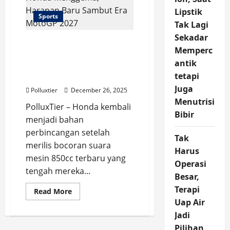
Martin
ke
Lipstik
Sports
Yamaha
Tak Lagi
di
2027
Sekadar
Raungan Mesin 850cc
Memperc
Honda Menggema,
antik
Harapan Baru Sambut
tetapi
Era MotoGP 2027
Juga
Polluxtier
December 26, 2025
Menutrisi
PolluxTier – Honda kembali
Bibir
menjadi bahan
perbincangan setelah
Tak
merilis bocoran suara
Harus
mesin 850cc terbaru yang
Operasi
tengah mereka...
Besar,
Terapi
Read
Read More
more
Uap Air
about
Raungan
Jadi
Mesin
850cc
Pilihan