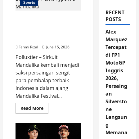
Sports
RECENT
Honda Racing Indonesia
POSTS
Perkuat Ambisi Juara
Alex
Lewat Brio RS dan Civic
Type R di Mandalika
Marquez
Tercepat
Fahmi Rizal
June 15, 2026
di FP1
Polluxtier – Sirkuit
MotoGP
Mandalika kembali menjadi
Inggris
saksi persaingan sengit
2026,
para pembalap terbaik
Persaing
Indonesia dalam ajang
an
Mandalika Festival...
Silversto
Read
Read More
ne
more
about
Langsun
Honda
g
Racing
Indonesia
Memana
Perkuat
Ambisi