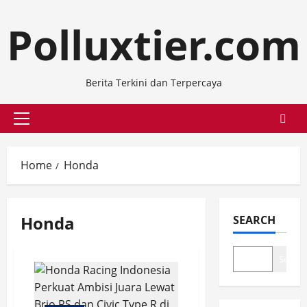
Skip
Polluxtier.com
to
content
Berita Terkini dan Terpercaya
Primary
Menu
Home
Honda
Honda
SEARCH
Search