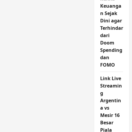
Keuanga
n Sejak
Dini agar
Terhindar
dari
Doom
Spending
dan
FOMO
Link Live
Streamin
g
Argentin
a vs
Mesir 16
Besar
Piala