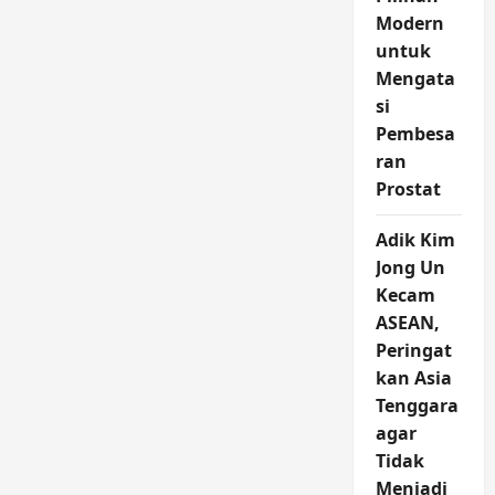
Honda
Modern
Menggema,
Harapan
untuk
Baru
Sambut
Mengata
Era
MotoGP
si
2027
Pembesa
ran
Prostat
Adik Kim
Jong Un
Kecam
ASEAN,
Peringat
kan Asia
Tenggara
agar
Tidak
Menjadi