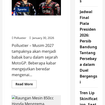
s
Juara
Lewat
Brio
Sports
Jadwal
RS
dan
Final
Civic
Quartararo Gabung
Type
Piala
R
Honda, Jorge Martin ke
di
Presiden
Yamaha di 2027
Mandalika
2026:
Polluxtier
January 30, 2026
Persib
Polluxtier – Musim 2027
Bandung
tampaknya akan menjadi
Tantang
babak baru dalam sejarah
Persebay
MotoGP. Beberapa kabar
a dalam
mengejutkan beredar
Duel
mengenai...
Bergengs
i
Read
Read More
more
about
Tren Lip
Quartararo
Gabung
Skinificat
Honda,
Jorge
ion, Saat