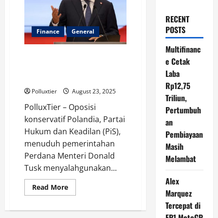
RECENT
POSTS
Finance
General
Multifinanc
Tudingan Skandal Dana UE
e Cetak
Mengguncang Pemerintahan
Laba
Tusk
Rp12,75
Polluxtier
August 23, 2025
Triliun,
PolluxTier – Oposisi
Pertumbuh
konservatif Polandia, Partai
an
Hukum dan Keadilan (PiS),
Pembiayaan
menuduh pemerintahan
Masih
Perdana Menteri Donald
Melambat
Tusk menyalahgunakan...
Alex
Read
Read More
Marquez
more
about
Tercepat di
Tudingan
Skandal
FP1 MotoGP