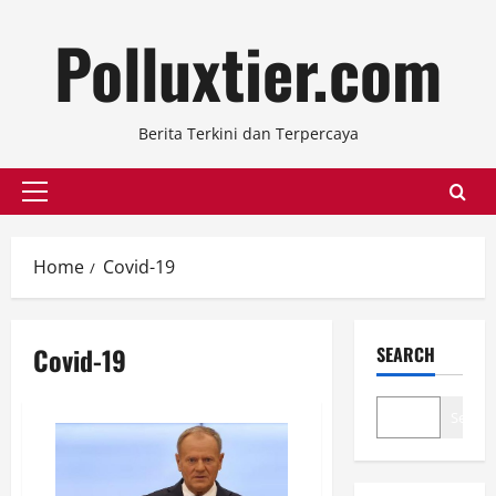
Skip
Polluxtier.com
to
content
Berita Terkini dan Terpercaya
Primary
Menu
Home
Covid-19
Covid-19
SEARCH
Search