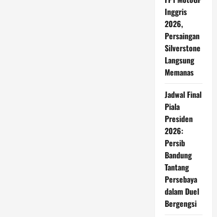
Dana
UE
Inggris
Mengguncang
2026,
Pemerintahan
Tusk
Persaingan
Silverstone
Langsung
Memanas
Jadwal Final
Piala
Presiden
2026:
Persib
Bandung
Tantang
Persebaya
dalam Duel
Bergengsi