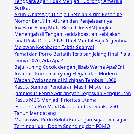
Tenggara agar Tidak Menjadi “Corong” Amerika
Serikat
Akun WhatsApp Ditinjau Setelah Kirim Pesan ke
Nomor Baru? Ini Aturan dan Penjelasannya
Investor Asing Mulai Beralih ke SBN Jangka
Menengah di Tengah Ketidakpastian Kebijakan
Final Piala Dunia 2026: Duel Mental Baja Argentina
Melawan Kesabaran Taktis Spanyol
Yamal dan Porro Berlatih Terpisah Jelang Final Piala
Dunia 2026, Ada Apa?
Baju Kuning Cocok dengan Jilbab Warna Apa? Ini
Inspirasi Kombinasi yang Elegan dan Modern
Wabah Cyclospora di Michigan Tembus 1.000
Kasus, Sumber Penularan Masih Misterius
Jampidsus Febrie Adriansyah Tegaskan Pengusutan
Kasus MBG Menjadi Prioritas Utama
iPhone 17 Pro Max Dikubur untuk Dibuka 250
Tahun Mendatang
Mahasiswa Perlu Kelola Keuangan Sejak Dini agar
Terhindar dari Doom Spending dan FOMO