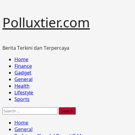
Skip
Polluxtier.com
to
content
Berita Terkini dan Terpercaya
Primary
Home
Menu
Finance
Gadget
General
Health
Lifestyle
Sports
Search
for:
Home
General