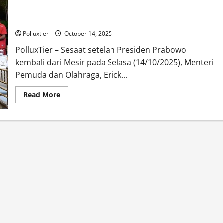
Prabowo minta Fokus Menuju Piala Asia 2027 & Olimpiade
2028 Setelah Timnas Gagal ke Piala Dunia
Polluxtier
October 14, 2025
PolluxTier – Sesaat setelah Presiden Prabowo
kembali dari Mesir pada Selasa (14/10/2025), Menteri
Pemuda dan Olahraga, Erick...
Read
Read More
more
about
Prabowo
minta
Fokus
Menuju
Piala
Asia
2027
&
Olimpiade
2028
Setelah
Timnas
Gagal
ke
Piala
Dunia