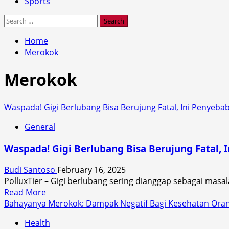
Sports
Search
for:
Home
Merokok
Merokok
Waspada! Gigi Berlubang Bisa Berujung Fatal, Ini Penyeba
General
Waspada! Gigi Berlubang Bisa Berujung Fatal, 
Budi Santoso
February 16, 2025
PolluxTier – Gigi berlubang sering dianggap sebagai masal
Read
Read More
more
Bahayanya Merokok: Dampak Negatif Bagi Kesehatan Oran
about
Health
Waspada!