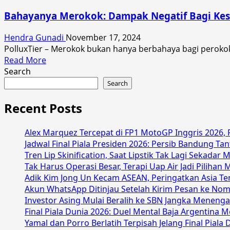
Gigi
Bahayanya Merokok: Dampak Negatif Bagi Kes
Berlubang
Bisa
Hendra Gunadi
November 17, 2024
Berujung
PolluxTier – Merokok bukan hanya berbahaya bagi perokok 
Fatal,
Read
Read More
Ini
more
Search
Penyebabnya
about
Search
Bahayanya
Merokok:
Recent Posts
Dampak
Negatif
Alex Marquez Tercepat di FP1 MotoGP Inggris 2026
Bagi
Jadwal Final Piala Presiden 2026: Persib Bandung T
Kesehatan
Tren Lip Skinification, Saat Lipstik Tak Lagi Sekadar
Orang
Tak Harus Operasi Besar, Terapi Uap Air Jadi Pilih
Sekitar
Adik Kim Jong Un Kecam ASEAN, Peringatkan Asia Te
Akun WhatsApp Ditinjau Setelah Kirim Pesan ke Nom
Investor Asing Mulai Beralih ke SBN Jangka Menenga
Final Piala Dunia 2026: Duel Mental Baja Argentina 
Yamal dan Porro Berlatih Terpisah Jelang Final Piala