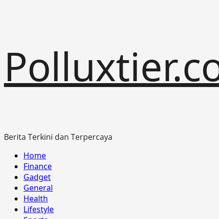
Skip
Polluxtier.
to
content
Berita Terkini dan Terpercaya
Primary
Home
Menu
Finance
Gadget
General
Health
Lifestyle