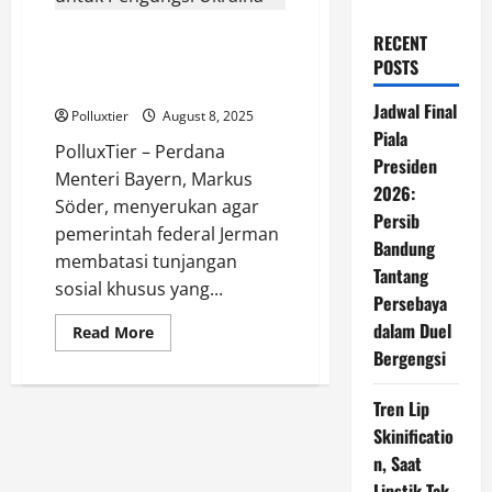
Markus Söder Desak
RECENT
Pembatasan Tunjangan untuk
POSTS
Pengungsi Ukraina
Jadwal Final
Polluxtier
August 8, 2025
Piala
PolluxTier – Perdana
Presiden
Menteri Bayern, Markus
2026:
Söder, menyerukan agar
Persib
pemerintah federal Jerman
Bandung
membatasi tunjangan
Tantang
sosial khusus yang...
Persebaya
dalam Duel
Read
Read More
more
Bergengsi
about
Markus
Söder
Tren Lip
Desak
Pembatasan
Skinificatio
Tunjangan
untuk
n, Saat
Pengungsi
Ukraina
Lipstik Tak