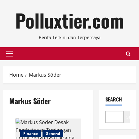
Skip
Polluxtier.com
to
content
Berita Terkini dan Terpercaya
Primary
Menu
Home
Markus Söder
Markus Söder
SEARCH
Search
Finance
General