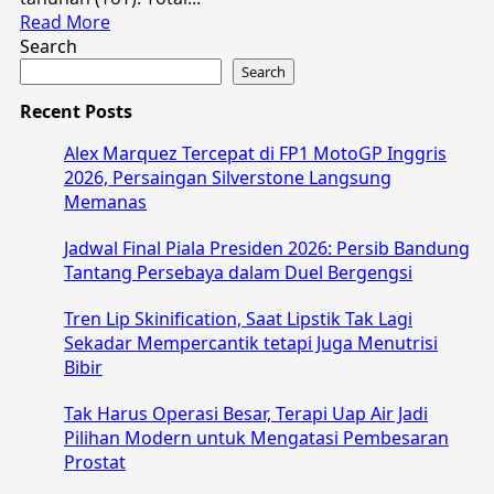
Read
Read More
more
Search
about
Search
Digitalisasi
Recent Posts
Dorong
DPK
Alex Marquez Tercepat di FP1 MotoGP Inggris
Bank
2026, Persaingan Silverstone Langsung
Mandiri
Memanas
Tumbuh
13
Jadwal Final Piala Presiden 2026: Persib Bandung
Persen,
Tantang Persebaya dalam Duel Bergengsi
Tembus
Rp
Tren Lip Skinification, Saat Lipstik Tak Lagi
1.884
Sekadar Mempercantik tetapi Juga Menutrisi
Triliun
Bibir
Tak Harus Operasi Besar, Terapi Uap Air Jadi
Pilihan Modern untuk Mengatasi Pembesaran
Prostat