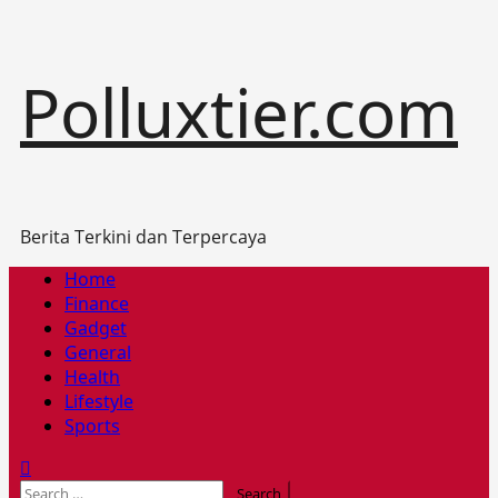
Skip
Polluxtier.com
to
content
Berita Terkini dan Terpercaya
Primary
Home
Menu
Finance
Gadget
General
Health
Lifestyle
Sports
Search