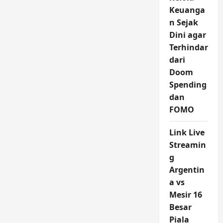
Keuanga
n Sejak
Dini agar
Terhindar
dari
Doom
Spending
dan
FOMO
Link Live
Streamin
g
Argentin
a vs
Mesir 16
Besar
Piala