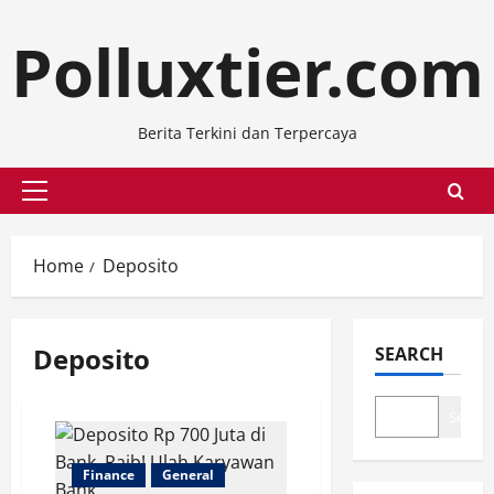
Skip
Polluxtier.com
to
content
Berita Terkini dan Terpercaya
Primary
Menu
Home
Deposito
Deposito
SEARCH
Search
Finance
General