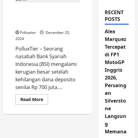
Deposito Rp 700 Juta di
RECENT
Bank, Raib! Ulah
POSTS
Karyawan Bank
Alex
Polluxtier
December 20,
Marquez
2024
Tercepat
PolluxTier – Seorang
di FP1
nasabah Bank Syariah
MotoGP
Indonesia (BSI) mengalami
Inggris
kerugian besar setelah
2026,
kehilangan dana deposito
Persaing
senilai Rp 700 juta....
an
Read
Read More
Silversto
more
about
ne
Deposito
Langsun
Rp
700
g
Juta
di
Memana
Bank,
Raib!