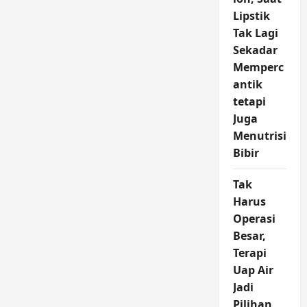
Lipstik
Tak Lagi
Sekadar
Memperc
antik
tetapi
Juga
Menutrisi
Bibir
Tak
Harus
Operasi
Besar,
Terapi
Uap Air
Jadi
Pilihan