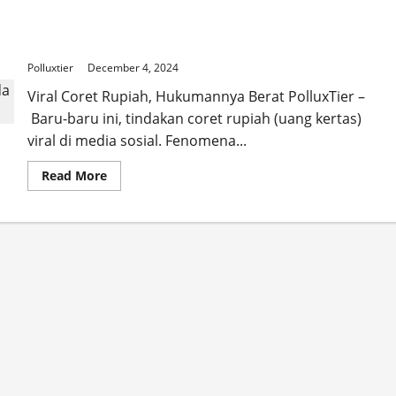
Coret Rupiah, Kini Pelaku Bisa Dipidana dan
Denda Rp 1 Milyar
Polluxtier
December 4, 2024
Viral Coret Rupiah, Hukumannya Berat PolluxTier –
Baru-baru ini, tindakan coret rupiah (uang kertas)
viral di media sosial. Fenomena...
Read
Read More
more
about
Coret
Rupiah,
Kini
Pelaku
Bisa
Dipidana
dan
Denda
Rp
1
Milyar