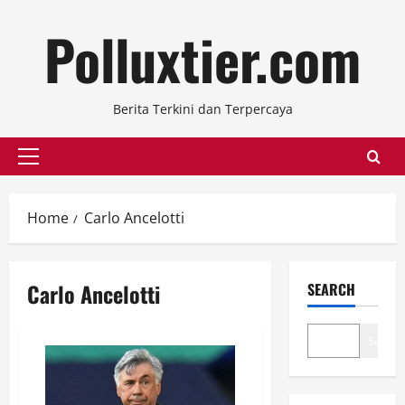
Skip
Polluxtier.com
to
content
Berita Terkini dan Terpercaya
Primary
Menu
Home
Carlo Ancelotti
Carlo Ancelotti
SEARCH
Search