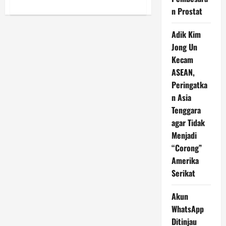
about
n Prostat
Carlo
Ancelotti
Belum
Diberikan
Adik Kim
Kepercayaan
Jong Un
Penuh
pada
Kecam
Endrick
ASEAN,
Peringatka
n Asia
Tenggara
agar Tidak
Menjadi
“Corong”
Amerika
Serikat
Akun
WhatsApp
Ditinjau