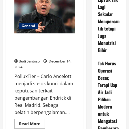
Jangka
Lagi
Panjang
untuk
Sekadar
Timnas
Brasil
Mempercan
General
tik tetapi
Juga
Carlo Ancelotti Belum Diberikan
Menutrisi
Kepercayaan Penuh pada
Bibir
Endrick
Budi Santoso
December 14,
Tak Harus
2024
Operasi
PolluxTier – Carlo Ancelotti
Besar,
menjadi sosok kunci dalam
Terapi Uap
keputusan terkait
Air Jadi
pengembangan Endrick di
Pilihan
Real Madrid. Sebagai
Modern
pelatih berpengalaman....
untuk
Mengatasi
Read
Read More
Pembesara
more