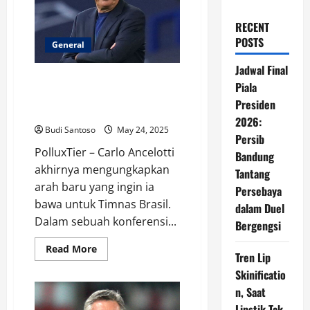
RECENT
POSTS
General
Jadwal Final
Carlo Ancelotti Ungkap Visi
Piala
Jangka Panjang untuk Timnas
Presiden
Brasil
2026:
Budi Santoso
May 24, 2025
Persib
PolluxTier – Carlo Ancelotti
Bandung
akhirnya mengungkapkan
Tantang
arah baru yang ingin ia
Persebaya
bawa untuk Timnas Brasil.
dalam Duel
Dalam sebuah konferensi...
Bergengsi
Read
Read More
Tren Lip
more
about
Skinificatio
Carlo
Ancelotti
n, Saat
Ungkap
Visi
Lipstik Tak