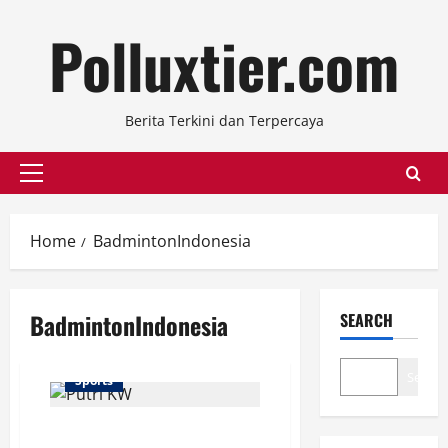
Skip
Polluxtier.com
to
content
Berita Terkini dan Terpercaya
Primary
Menu
Home
BadmintonIndonesia
BadmintonIndonesia
SEARCH
Search
Sports
Putri KW Tersingkir di Babak