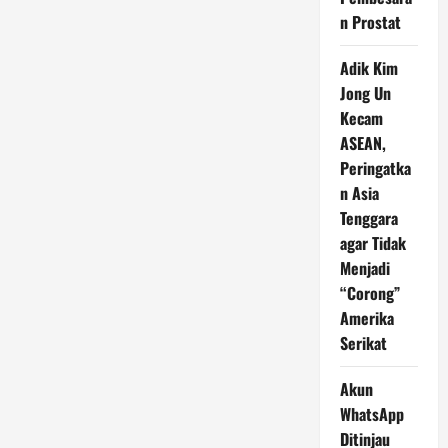
Babak
Selanjutnya
n Prostat
Usai
Menang
Dramatis
Adik Kim
Jong Un
Kecam
ASEAN,
Peringatka
n Asia
Tenggara
agar Tidak
Menjadi
“Corong”
Amerika
Serikat
Akun
WhatsApp
Ditinjau