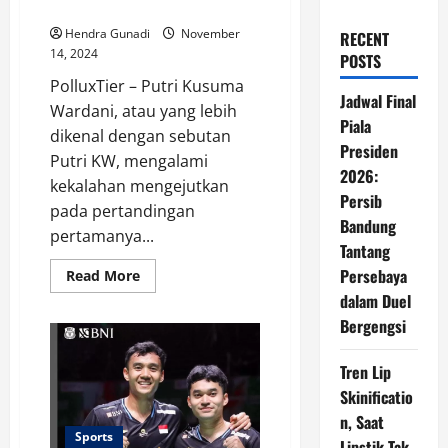
Awal Japan Masters 2024
Hendra Gunadi
November
RECENT
14, 2024
POSTS
PolluxTier – Putri Kusuma
Jadwal Final
Wardani, atau yang lebih
Piala
dikenal dengan sebutan
Presiden
Putri KW, mengalami
2026:
kekalahan mengejutkan
Persib
pada pertandingan
Bandung
pertamanya...
Tantang
Persebaya
Read
Read More
more
dalam Duel
about
Putri
Bergengsi
KW
Tersingkir
di
Tren Lip
Babak
Awal
Skinificatio
Japan
Masters
n, Saat
2024
Sports
Lipstik Tak