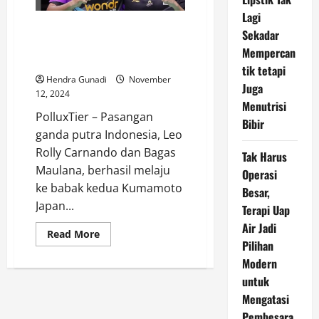
Lagi
Japan Masters 2024: Leo/Bagas
Sekadar
Melaju ke Babak Selanjutnya
Mempercan
Usai Menang Dramatis
tik tetapi
Hendra Gunadi
November
Juga
12, 2024
Menutrisi
PolluxTier – Pasangan
Bibir
ganda putra Indonesia, Leo
Rolly Carnando dan Bagas
Tak Harus
Maulana, berhasil melaju
Operasi
ke babak kedua Kumamoto
Besar,
Japan...
Terapi Uap
Air Jadi
Read
Read More
more
Pilihan
about
Modern
Japan
Masters
untuk
2024:
Leo/Bagas
Mengatasi
Melaju
ke
Pembesara