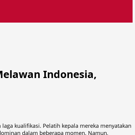
Melawan Indonesia,
ga kualifikasi. Pelatih kepala mereka menyatakan
il dominan dalam beberapa momen. Namun,