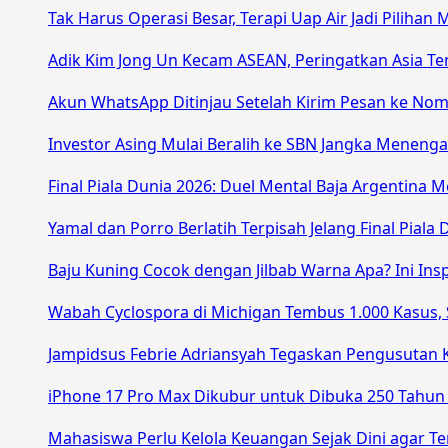
Tak Harus Operasi Besar, Terapi Uap Air Jadi Pilih
Adik Kim Jong Un Kecam ASEAN, Peringatkan Asia Te
Akun WhatsApp Ditinjau Setelah Kirim Pesan ke Nom
Investor Asing Mulai Beralih ke SBN Jangka Menenga
Final Piala Dunia 2026: Duel Mental Baja Argentina 
Yamal dan Porro Berlatih Terpisah Jelang Final Piala
Baju Kuning Cocok dengan Jilbab Warna Apa? Ini In
Wabah Cyclospora di Michigan Tembus 1.000 Kasus,
Jampidsus Febrie Adriansyah Tegaskan Pengusutan 
iPhone 17 Pro Max Dikubur untuk Dibuka 250 Tahu
Mahasiswa Perlu Kelola Keuangan Sejak Dini agar 