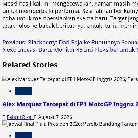
Meski hasil kali ini mengecewakan, Yaman masih mem
untuk memperbaiki performa. Sesi latihan berikutn
coba untuk mempersiapkan skema baru. Target jan
tetap lolos ke babak berikutnya. Untuk itu, ia memin
Post
Previous:
Blackberry: Dari Raja ke Runtuhnya Sebua
Next:
Inovasi Baru, Monitor 45 Inci Fleksibel untuk
navigation
Related Stories
Sports
Alex Marquez Tercepat di FP1 MotoGP Inggris 
Fahmi Rizal
August 7, 2026
Sports