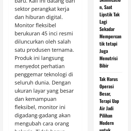
baru. Kali ini datang dari
n, Saat
sektor perangkat kerja
Lipstik Tak
dan hiburan digital.
Lagi
Monitor fleksibel
Sekadar
berukuran 45 inci resmi
Mempercan
diluncurkan oleh salah
tik tetapi
satu produsen ternama.
Juga
Produk ini langsung
Menutrisi
Bibir
menyedot perhatian
penggemar teknologi di
Tak Harus
seluruh dunia. Dengan
Operasi
ukuran layar yang besar
Besar,
dan kemampuan
Terapi Uap
fleksibel, monitor ini
Air Jadi
digadang-gadang akan
Pilihan
Modern
mengubah cara orang
untuk