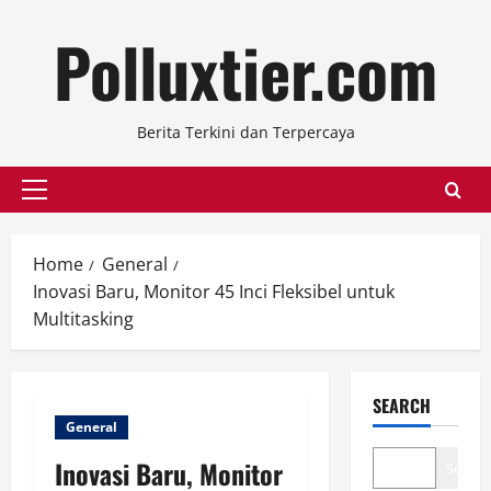
Skip
Polluxtier.com
to
content
Berita Terkini dan Terpercaya
Primary
Menu
Home
General
Inovasi Baru, Monitor 45 Inci Fleksibel untuk
Multitasking
SEARCH
General
Inovasi Baru, Monitor
Search