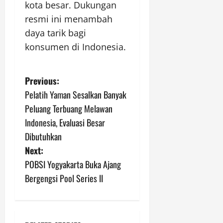
kota besar. Dukungan
resmi ini menambah
daya tarik bagi
konsumen di Indonesia.
P
Previous:
Pelatih Yaman Sesalkan Banyak
o
Peluang Terbuang Melawan
s
Indonesia, Evaluasi Besar
Dibutuhkan
t
Next:
n
POBSI Yogyakarta Buka Ajang
Bergengsi Pool Series II
a
v