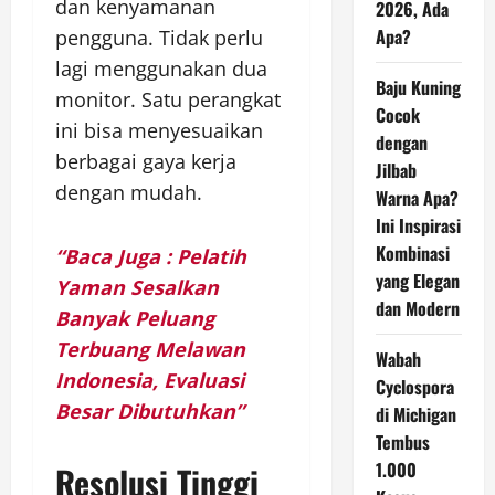
dan kenyamanan
2026, Ada
Apa?
pengguna. Tidak perlu
lagi menggunakan dua
Baju Kuning
monitor. Satu perangkat
Cocok
ini bisa menyesuaikan
dengan
berbagai gaya kerja
Jilbab
dengan mudah.
Warna Apa?
Ini Inspirasi
Kombinasi
“Baca Juga : Pelatih
yang Elegan
Yaman Sesalkan
dan Modern
Banyak Peluang
Terbuang Melawan
Wabah
Indonesia, Evaluasi
Cyclospora
Besar Dibutuhkan”
di Michigan
Tembus
1.000
Resolusi Tinggi