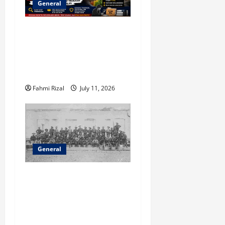
General
Jampidsus Febrie
Adriansyah Tegaskan
Pengusutan Kasus MBG
Menjadi Prioritas Utama
Fahmi Rizal
July 11, 2026
General
Permintaan Maaf Belanda
kepada Warga Maluku
Dinilai Terlambat,
Tuntutan Pemulihan Hak