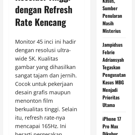
Kasus,
dengan Refresh
Sumber
Penularan
Rate Kencang
Masih
Misterius
Monitor 45 inci ini hadir
Jampidsus
dengan resolusi ultra-
Febrie
wide 5K. Kualitas
Adriansyah
gambar yang dihasilkan
Tegaskan
Pengusutan
sangat tajam dan jernih.
Kasus MBG
Cocok untuk pekerjaan
Menjadi
desain grafis maupun
Prioritas
menonton film
Utama
berkualitas tinggi. Selain
itu, refresh rate-nya
iPhone 17
mencapai 165Hz. Ini
Pro Max
Dikubur
berarti pergerakan