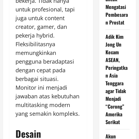
bekerja. Tidak hanya
Mengatasi
untuk profesional, tapi
Pembesara
juga untuk content
n Prostat
creator, gamer, dan
pekerja hybrid.
Adik Kim
Fleksibilitasnya
Jong Un
Kecam
memungkinkan
ASEAN,
pengguna beradaptasi
Peringatka
dengan cepat pada
n Asia
berbagai situasi.
Tenggara
Monitor ini menjadi
agar Tidak
jawaban atas kebutuhan
Menjadi
multitasking modern
“Corong”
yang semakin kompleks.
Amerika
Serikat
Desain
Akun