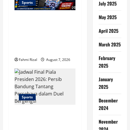
Sports
July 2025
t
May 2025
Alex Marquez Tercepat di
i
FP1 MotoGP Inggris
April 2025
o
2026, Persaingan
Silverstone Langsung
March 2025
n
Memanas
February
Fahmi Rizal
August 7, 2026
2025
January
2025
Sports
December
2024
Jadwal Final Piala
Presiden 2026: Persib
November
Bandung Tantang
2024