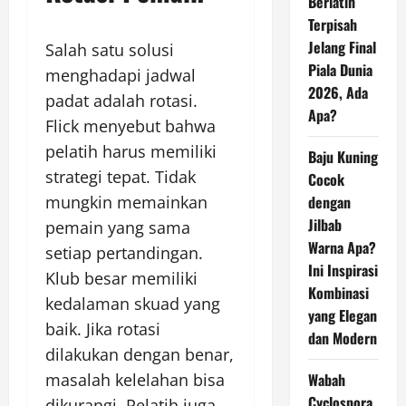
Berlatih
Terpisah
Jelang Final
Salah satu solusi
Piala Dunia
menghadapi jadwal
2026, Ada
padat adalah rotasi.
Apa?
Flick menyebut bahwa
pelatih harus memiliki
Baju Kuning
strategi tepat. Tidak
Cocok
mungkin memainkan
dengan
Jilbab
pemain yang sama
Warna Apa?
setiap pertandingan.
Ini Inspirasi
Klub besar memiliki
Kombinasi
kedalaman skuad yang
yang Elegan
baik. Jika rotasi
dan Modern
dilakukan dengan benar,
masalah kelelahan bisa
Wabah
Cyclospora
dikurangi. Pelatih juga