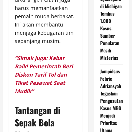
di Michigan
harus memanfaatkan
Tembus
pemain muda berbakat.
1.000
Ini akan membantu
Kasus,
menjaga kebugaran tim
Sumber
sepanjang musim.
Penularan
Masih
Misterius
“Simak juga: Kabar
Baik! Pemerintah Beri
Jampidsus
Diskon Tarif Tol dan
Febrie
Tiket Pesawat Saat
Adriansyah
Mudik”
Tegaskan
Pengusutan
Tantangan di
Kasus MBG
Menjadi
Sepak Bola
Prioritas
Utama