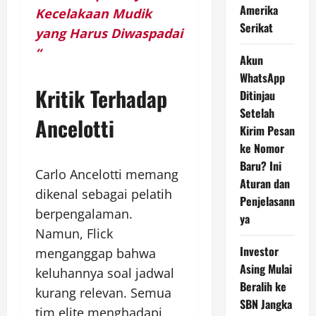
Amerika
Kecelakaan Mudik
Serikat
yang Harus Diwaspadai
“
Akun
WhatsApp
Kritik Terhadap
Ditinjau
Setelah
Ancelotti
Kirim Pesan
ke Nomor
Baru? Ini
Carlo Ancelotti memang
Aturan dan
dikenal sebagai pelatih
Penjelasann
berpengalaman.
ya
Namun, Flick
Investor
menganggap bahwa
Asing Mulai
keluhannya soal jadwal
Beralih ke
kurang relevan. Semua
SBN Jangka
tim elite menghadapi