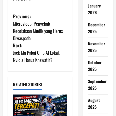
January
2026
P
Previous:
Microsleep: Penyebab
December
o
Kecelakaan Mudik yang Harus
2025
s
Diwaspadai
November
Next:
t
2025
Jack Ma Pakai Chip AI Lokal,
n
Nvidia Harus Khawatir?
October
2025
a
v
September
RELATED STORIES
2025
i
August
g
2025
a