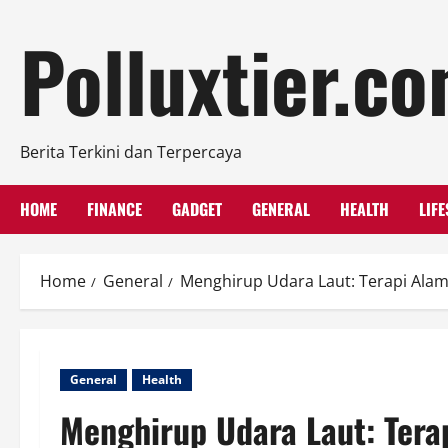
Skip
Polluxtier.c
to
content
Berita Terkini dan Terpercaya
HOME
FINANCE
GADGET
GENERAL
HEALTH
LIFE
Home
General
Menghirup Udara Laut: Terapi Alam
General
Health
Menghirup Udara Laut: Tera