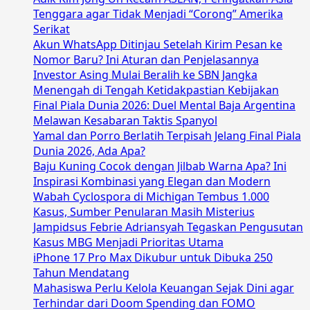
Tenggara agar Tidak Menjadi “Corong” Amerika
Serikat
Akun WhatsApp Ditinjau Setelah Kirim Pesan ke
Nomor Baru? Ini Aturan dan Penjelasannya
Investor Asing Mulai Beralih ke SBN Jangka
Menengah di Tengah Ketidakpastian Kebijakan
Final Piala Dunia 2026: Duel Mental Baja Argentina
Melawan Kesabaran Taktis Spanyol
Yamal dan Porro Berlatih Terpisah Jelang Final Piala
Dunia 2026, Ada Apa?
Baju Kuning Cocok dengan Jilbab Warna Apa? Ini
Inspirasi Kombinasi yang Elegan dan Modern
Wabah Cyclospora di Michigan Tembus 1.000
Kasus, Sumber Penularan Masih Misterius
Jampidsus Febrie Adriansyah Tegaskan Pengusutan
Kasus MBG Menjadi Prioritas Utama
iPhone 17 Pro Max Dikubur untuk Dibuka 250
Tahun Mendatang
Mahasiswa Perlu Kelola Keuangan Sejak Dini agar
Terhindar dari Doom Spending dan FOMO