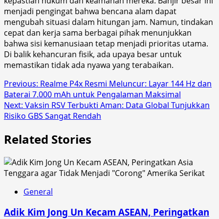
kepastian hukum dan keamanan mereka. Banjir besar ini
menjadi pengingat bahwa bencana alam dapat
mengubah situasi dalam hitungan jam. Namun, tindakan
cepat dan kerja sama berbagai pihak menunjukkan
bahwa sisi kemanusiaan tetap menjadi prioritas utama.
Di balik kehancuran fisik, ada upaya besar untuk
memastikan tidak ada nyawa yang terabaikan.
Post
Previous:
Realme P4x Resmi Meluncur: Layar 144 Hz dan
Baterai 7.000 mAh untuk Pengalaman Maksimal
navigation
Next:
Vaksin RSV Terbukti Aman: Data Global Tunjukkan
Risiko GBS Sangat Rendah
Related Stories
General
Adik Kim Jong Un Kecam ASEAN, Peringatkan