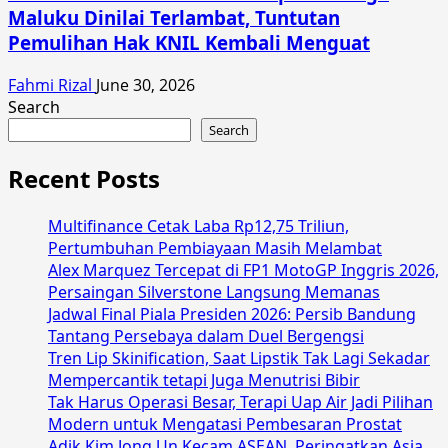
Maluku Dinilai Terlambat, Tuntutan
Pemulihan Hak KNIL Kembali Menguat
Fahmi Rizal
June 30, 2026
Search
Search
Recent Posts
Multifinance Cetak Laba Rp12,75 Triliun,
Pertumbuhan Pembiayaan Masih Melambat
Alex Marquez Tercepat di FP1 MotoGP Inggris 2026,
Persaingan Silverstone Langsung Memanas
Jadwal Final Piala Presiden 2026: Persib Bandung
Tantang Persebaya dalam Duel Bergengsi
Tren Lip Skinification, Saat Lipstik Tak Lagi Sekadar
Mempercantik tetapi Juga Menutrisi Bibir
Tak Harus Operasi Besar, Terapi Uap Air Jadi Pilihan
Modern untuk Mengatasi Pembesaran Prostat
Adik Kim Jong Un Kecam ASEAN, Peringatkan Asia