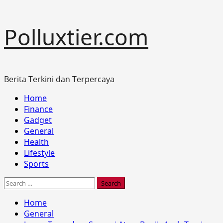
Skip
Polluxtier.com
to
content
Berita Terkini dan Terpercaya
Primary
Home
Menu
Finance
Gadget
General
Health
Lifestyle
Sports
Search
for:
Home
General