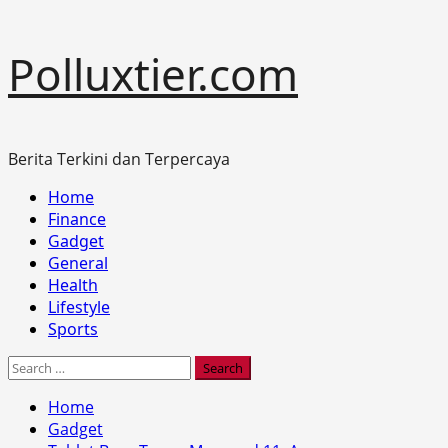
Skip
Polluxtier.com
to
content
Berita Terkini dan Terpercaya
Primary
Home
Menu
Finance
Gadget
General
Health
Lifestyle
Sports
Search
for:
Home
Gadget