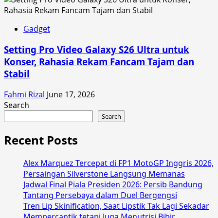
Gadget
Setting Pro Video Galaxy S26 Ultra untuk
Konser, Rahasia Rekam Fancam Tajam dan
Stabil
Fahmi Rizal
June 17, 2026
Search
Search
Recent Posts
Alex Marquez Tercepat di FP1 MotoGP Inggris 2026,
Persaingan Silverstone Langsung Memanas
Jadwal Final Piala Presiden 2026: Persib Bandung
Tantang Persebaya dalam Duel Bergengsi
Tren Lip Skinification, Saat Lipstik Tak Lagi Sekadar
Mempercantik tetapi Juga Menutrisi Bibir