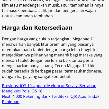
film atau mendengarkan musik. Fitur tambahan lainnya
termasuk pembaca sidik jari dan pengenalan wajah
untuk keamanan tambahan.
Harga dan Ketersediaan
Dengan harga yang cukup terjangkau, Megapad 11
menawarkan banyak fitur premium yang biasanya
ditemukan pada tablet dengan harga lebih tinggi. Ini
menjadikannya pilihan yang menarik bagi mereka yang
mencari tablet dengan performa baik tanpa perlu
mengeluarkan banyak uang. Tecno Megapad 11 kini
sudah tersedia di berbagai pasar, termasuk Indonesia,
dengan harga yang sangat kompetitif.
Post
Previous:
iOS 19 Update Meluncur Secara Bertahap
Mengikuti Pola iOS 18
navigation
Next:
4.000 Rekening Bank Terditeksi OJK Atas Tindak
Penipuan