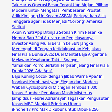
Tak Harus Operasi Besar, Terapi Uap Air Jadi Pilihan
Modern untuk Mengatasi Pembesaran Prostat
Adik Kim Jong Un Kecam ASEAN, Peringatkan Asia
Tenggara agar Tidak Menjadi “Corong” Amerika
Serikat
Akun WhatsApp Ditinjau Setelah Kirim Pesan ke
Nomor Baru? Ini Aturan dan Penjelasannya
Investor Asing Mulai Beralih ke SBN Jangka
Menengah di Tengah Ketidakpastian Kebijakan
Final Piala Dunia 2026: Duel Mental Baja Argentina
Melawan Kesabaran Taktis Spanyol
Yamal dan Porro Berlatih Terpisah Jelang Final Piala
Dunia 2026, Ada Apa?
Baju Kuning Cocok dengan Jilbab Warna Apa? Ini
Inspirasi Kombinasi yang Elegan dan Modern
Wabah Cyclospora di Michigan Tembus 1.000
Kasus, Sumber Penularan Masih Misterius
Jampidsus Febrie Adriansyah Tegaskan Pengusutan
Kasus MBG Menjadi Prioritas Utama
iPhone 17 Pro Max Dikubur untuk Dibuka 250