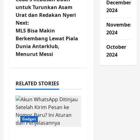
December
o
untuk Turunkan Asam
2024
Urat dan Redakan Nyeri
s
Next:
November
t
MLS Bisa Makin
2024
Berkembang Lewat Piala
n
Dunia Antarklub,
October
Menurut Messi
2024
a
v
i
RELATED STORIES
g
a
Gadget
t
Akun WhatsApp
i