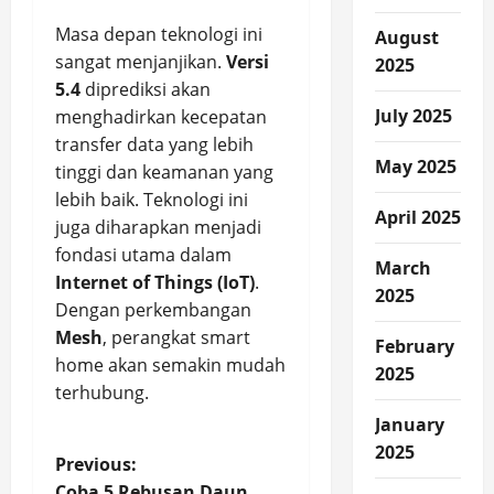
Masa depan teknologi ini
August
sangat menjanjikan.
Versi
2025
5.4
diprediksi akan
July 2025
menghadirkan kecepatan
transfer data yang lebih
May 2025
tinggi dan keamanan yang
lebih baik. Teknologi ini
April 2025
juga diharapkan menjadi
fondasi utama dalam
March
Internet of Things (IoT)
.
2025
Dengan perkembangan
Mesh
, perangkat smart
February
home akan semakin mudah
2025
terhubung.
January
2025
P
Previous:
Coba 5 Rebusan Daun