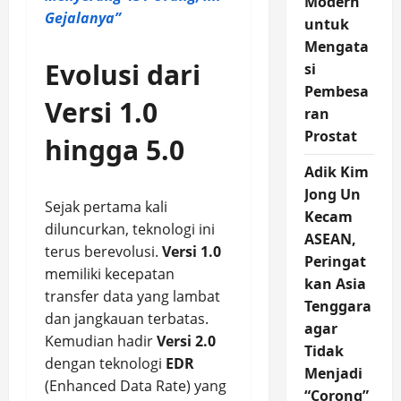
Modern
Gejalanya”
untuk
Mengata
Evolusi dari
si
Pembesa
Versi 1.0
ran
Prostat
hingga 5.0
Adik Kim
Jong Un
Sejak pertama kali
Kecam
diluncurkan, teknologi ini
ASEAN,
terus berevolusi.
Versi 1.0
Peringat
memiliki kecepatan
kan Asia
transfer data yang lambat
Tenggara
dan jangkauan terbatas.
agar
Kemudian hadir
Versi 2.0
Tidak
dengan teknologi
EDR
Menjadi
(Enhanced Data Rate) yang
“Corong”