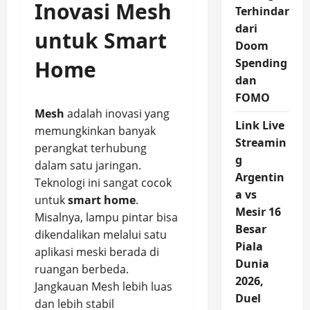
Inovasi Mesh
Terhindar
dari
untuk Smart
Doom
Home
Spending
dan
FOMO
Mesh
adalah inovasi yang
Link Live
memungkinkan banyak
Streamin
perangkat terhubung
g
dalam satu jaringan.
Argentin
Teknologi ini sangat cocok
a vs
untuk
smart home
.
Mesir 16
Misalnya, lampu pintar bisa
Besar
dikendalikan melalui satu
Piala
aplikasi meski berada di
Dunia
ruangan berbeda.
2026,
Jangkauan Mesh lebih luas
Duel
dan lebih stabil