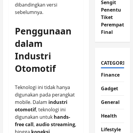
Sengit
dibandingkan versi
Penentu
sebelumnya.
Tiket
Perempat
Penggunaan
Final
dalam
Industri
CATEGORIES
Otomotif
Finance
Teknologi ini tidak hanya
Gadget
digunakan pada perangkat
mobile. Dalam
industri
General
otomotif
, teknologi ini
Health
digunakan untuk
hands-
free call
,
audio streaming
,
Lifestyle
hingga
koneksi