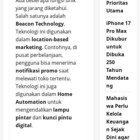
Ada beberapa fungsi unik
Prioritas
yang jarang diketahui.
Utama
Salah satunya adalah
iPhone 17
Beacon Technology
.
Pro Max
Teknologi ini digunakan
Dikubur
dalam
location-based
untuk
marketing
. Contohnya, di
Dibuka
pusat perbelanjaan,
250
pengguna bisa menerima
Tahun
notifikasi promo
saat
Mendata
melewati toko tertentu.
ng
Teknologi ini juga
digunakan dalam
Home
Mahasis
Automation
untuk
wa Perlu
mengendalikan
lampu
Kelola
pintar
dan
kunci pintu
Keuanga
digital
.
n Sejak
Dini agar