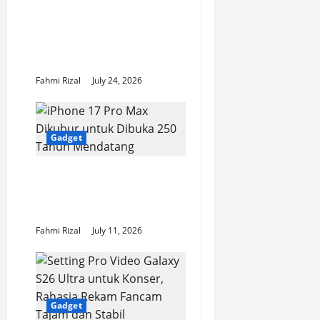
Ditinjau Setelah Kirim
o
Pesan ke Nomor Baru?
Ini Aturan dan
n
Penjelasannya
Fahmi Rizal
July 24, 2026
Gadget
iPhone 17 Pro Max
Dikubur untuk Dibuka
250 Tahun Mendatang
Fahmi Rizal
July 11, 2026
Gadget