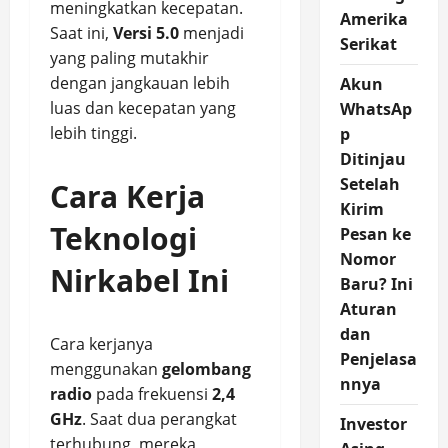
meningkatkan kecepatan.
Amerika
Saat ini,
Versi 5.0
menjadi
Serikat
yang paling mutakhir
dengan jangkauan lebih
Akun
luas dan kecepatan yang
WhatsAp
lebih tinggi.
p
Ditinjau
Setelah
Cara Kerja
Kirim
Teknologi
Pesan ke
Nomor
Nirkabel Ini
Baru? Ini
Aturan
dan
Cara kerjanya
Penjelasa
menggunakan
gelombang
nnya
radio
pada frekuensi
2,4
GHz
. Saat dua perangkat
Investor
terhubung, mereka