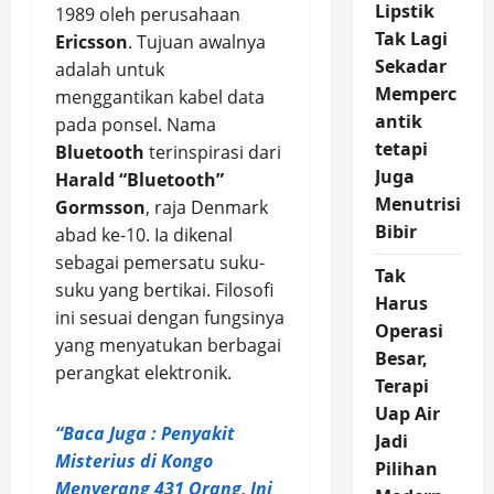
Lipstik
1989 oleh perusahaan
Tak Lagi
Ericsson
. Tujuan awalnya
Sekadar
adalah untuk
Memperc
menggantikan kabel data
antik
pada ponsel. Nama
tetapi
Bluetooth
terinspirasi dari
Juga
Harald “Bluetooth”
Menutrisi
Gormsson
, raja Denmark
Bibir
abad ke-10. Ia dikenal
sebagai pemersatu suku-
Tak
suku yang bertikai. Filosofi
Harus
ini sesuai dengan fungsinya
Operasi
yang menyatukan berbagai
Besar,
perangkat elektronik.
Terapi
Uap Air
“Baca Juga : Penyakit
Jadi
Misterius di Kongo
Pilihan
Menyerang 431 Orang, Ini