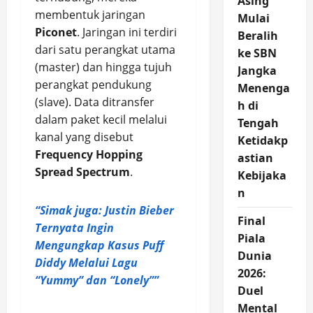
Asing
membentuk jaringan
Mulai
Piconet
. Jaringan ini terdiri
Beralih
dari satu perangkat utama
ke SBN
(master) dan hingga tujuh
Jangka
perangkat pendukung
Menenga
(slave). Data ditransfer
h di
dalam paket kecil melalui
Tengah
kanal yang disebut
Ketidakp
Frequency Hopping
astian
Spread Spectrum
.
Kebijaka
n
“Simak juga: Justin Bieber
Final
Ternyata Ingin
Piala
Mengungkap Kasus Puff
Dunia
Diddy Melalui Lagu
2026:
“Yummy” dan “Lonely””
Duel
Mental