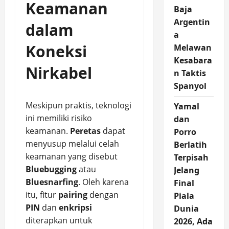
Keamanan
Baja
Argentin
dalam
a
Koneksi
Melawan
Kesabara
Nirkabel
n Taktis
Spanyol
Meskipun praktis, teknologi
Yamal
ini memiliki risiko
dan
keamanan.
Peretas
dapat
Porro
menyusup melalui celah
Berlatih
keamanan yang disebut
Terpisah
Bluebugging
atau
Jelang
Bluesnarfing
. Oleh karena
Final
itu, fitur
pairing
dengan
Piala
PIN
dan
enkripsi
Dunia
diterapkan untuk
2026, Ada