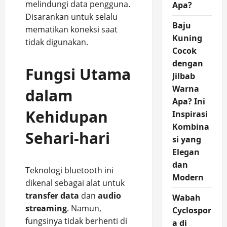
melindungi data pengguna.
Apa?
Disarankan untuk selalu
Baju
mematikan koneksi saat
Kuning
tidak digunakan.
Cocok
dengan
Fungsi Utama
Jilbab
Warna
dalam
Apa? Ini
Kehidupan
Inspirasi
Kombina
Sehari-hari
si yang
Elegan
dan
Teknologi bluetooth ini
Modern
dikenal sebagai alat untuk
transfer data
dan
audio
Wabah
streaming
. Namun,
Cyclospor
fungsinya tidak berhenti di
a di