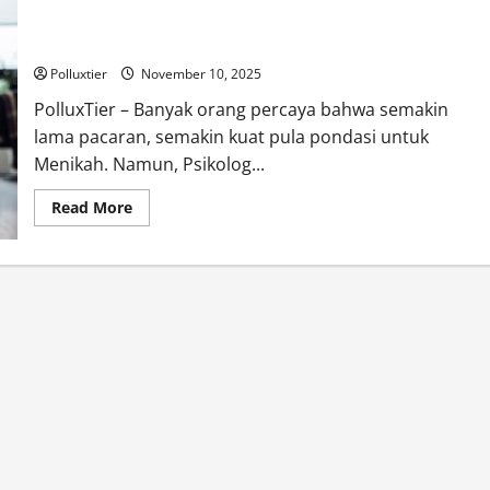
Tidak Semua Hubungan Lama Layak ke Pelaminan, Begini Kata
Psikolog
Polluxtier
November 10, 2025
PolluxTier – Banyak orang percaya bahwa semakin
lama pacaran, semakin kuat pula pondasi untuk
Menikah. Namun, Psikolog...
Read
Read More
more
about
Tidak
Semua
Hubungan
Lama
Layak
ke
Pelaminan,
Begini
Kata
Psikolog