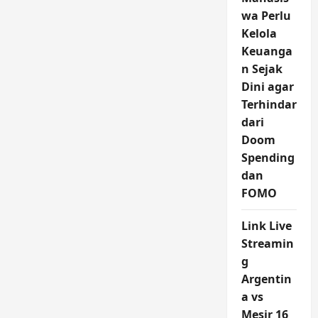
wa Perlu
Kelola
Keuanga
n Sejak
Dini agar
Terhindar
dari
Doom
Spending
dan
FOMO
Link Live
Streamin
g
Argentin
a vs
Mesir 16