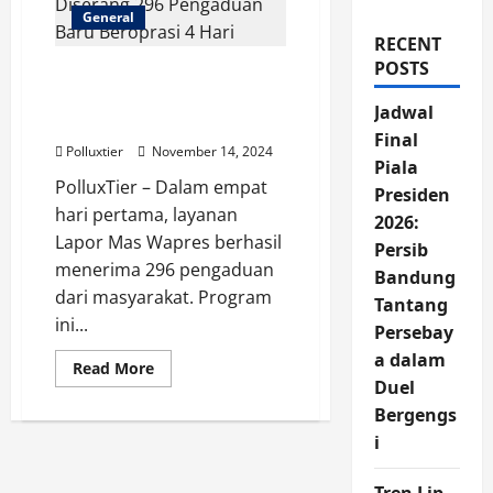
General
RECENT
POSTS
Lapor Mas Wapres
Diserang 296 Pengaduan
Jadwal
Baru Beroprasi 4 Hari
Final
Polluxtier
November 14, 2024
Piala
PolluxTier – Dalam empat
Presiden
hari pertama, layanan
2026:
Lapor Mas Wapres berhasil
Persib
menerima 296 pengaduan
Bandung
dari masyarakat. Program
Tantang
ini...
Persebay
a dalam
Read
Read More
more
Duel
about
Lapor
Bergengs
Mas
i
Wapres
Diserang
296
Pengaduan