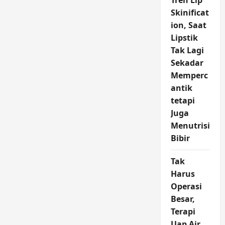
Tren Lip
Baru
Skinificat
Beroprasi
4
ion, Saat
Hari
Lipstik
Tak Lagi
Sekadar
Memperc
antik
tetapi
Juga
Menutrisi
Bibir
Tak
Harus
Operasi
Besar,
Terapi
Uap Air