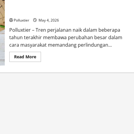
Tren Perjalanan Naik, Asuransi Perjalanan Kini Jadi Kebutuhan
yang Tak Terpisahkan
Polluxtier
May 4, 2026
Polluxtier – Tren perjalanan naik dalam beberapa
tahun terakhir membawa perubahan besar dalam
cara masyarakat memandang perlindungan...
Read
Read More
more
about
Tren
Perjalanan
Naik,
Asuransi
Perjalanan
Kini
Jadi
Kebutuhan
yang
Tak
Terpisahkan