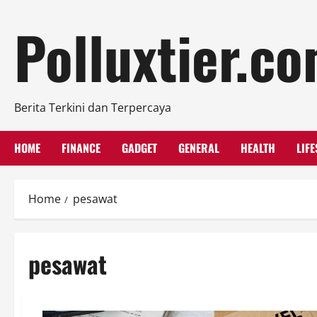
Skip
Polluxtier.c
to
content
Berita Terkini dan Terpercaya
HOME
FINANCE
GADGET
GENERAL
HEALTH
LIFE
Home
pesawat
pesawat