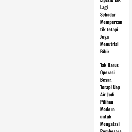
Riau
Abdul
Lagi
Wahid
Sebagai
Sekadar
Tersangka
Kasus
Mempercan
Dugaan
tik tetapi
Pemerasan
Juga
Menutrisi
Bibir
Tak Harus
Operasi
Besar,
Terapi Uap
Air Jadi
Pilihan
Modern
untuk
Mengatasi
Pembesara