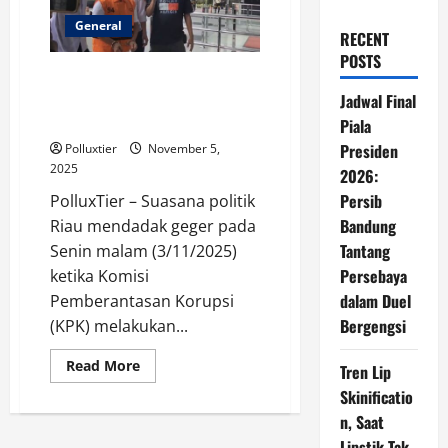
General
RECENT
POSTS
KPK Tetapkan Gubernur Riau
Abdul Wahid Sebagai Tersangka
Jadwal Final
Kasus Dugaan Pemerasan
Piala
Presiden
Polluxtier
November 5,
2025
2026:
Persib
PolluxTier – Suasana politik
Bandung
Riau mendadak geger pada
Tantang
Senin malam (3/11/2025)
Persebaya
ketika Komisi
dalam Duel
Pemberantasan Korupsi
Bergengsi
(KPK) melakukan...
Read
Read More
Tren Lip
more
about
Skinificatio
KPK
n, Saat
Tetapkan
Gubernur
Lipstik Tak