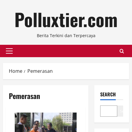
Skip
Polluxtier.com
to
content
Berita Terkini dan Terpercaya
Primary
Menu
Home
Pemerasan
Pemerasan
SEARCH
Search