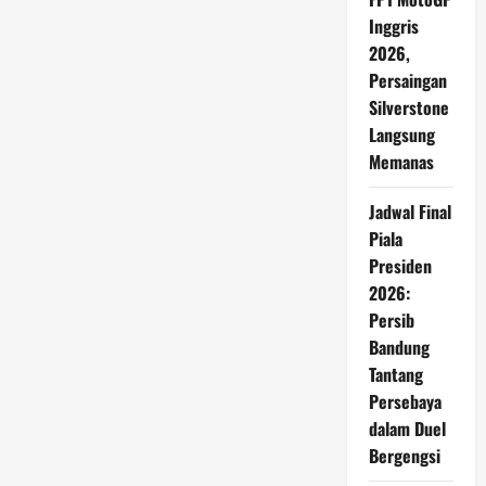
di
Inggris
Balik
Mahkota‑Mahkota
2026,
Miss
Universe
Persaingan
2025
Silverstone
Langsung
Memanas
Jadwal Final
Piala
Presiden
2026:
Persib
Bandung
Tantang
Persebaya
dalam Duel
Bergengsi