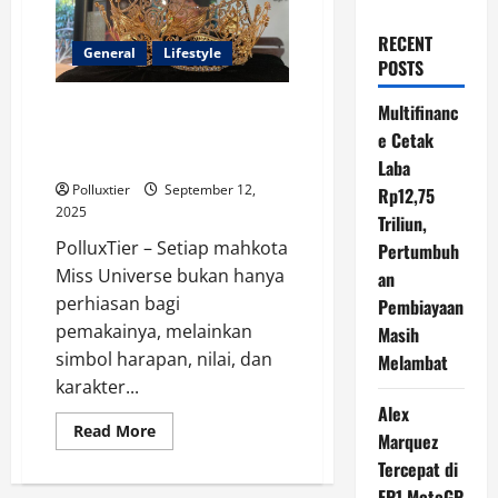
RECENT
General
Lifestyle
POSTS
Makna Dalam di Balik
Multifinanc
Mahkota‑Mahkota Miss Universe
e Cetak
2025
Laba
Polluxtier
September 12,
Rp12,75
2025
Triliun,
PolluxTier – Setiap mahkota
Pertumbuh
Miss Universe bukan hanya
an
perhiasan bagi
Pembiayaan
pemakainya, melainkan
Masih
simbol harapan, nilai, dan
Melambat
karakter...
Alex
Read
Read More
Marquez
more
about
Tercepat di
Makna
Dalam
FP1 MotoGP