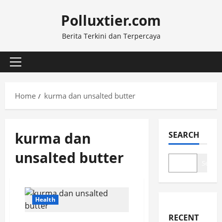
Skip
Polluxtier.com
to
content
Berita Terkini dan Terpercaya
Primary
Menu
Home
kurma dan unsalted butter
kurma dan
SEARCH
unsalted butter
Search
Health
RECENT