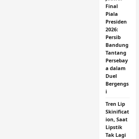
untuk
Kelompok
Final
Ini
Piala
Presiden
2026:
Persib
Bandung
Tantang
Persebay
a dalam
Duel
Bergengs
i
Tren Lip
Skinificat
ion, Saat
Lipstik
Tak Lagi