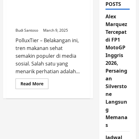
Hati-Hati! Tren Kurma
POSTS
dan Unsalted Butter di
TikTok Berbahaya untuk
Alex
Kelompok Ini
Marquez
Budi Santoso
March 9, 2025
Tercepat
di FP1
PolluxTier – Belakangan ini,
MotoGP
tren makanan sehat
Inggris
semakin populer di media
2026,
sosial. Salah satu yang
Persaing
menarik perhatian adalah...
an
Read
Read More
Silversto
more
about
ne
Hati-
Hati!
Langsun
Tren
g
Kurma
dan
Memana
Unsalted
Butter
s
di
TikTok
Berbahaya
Jadwal