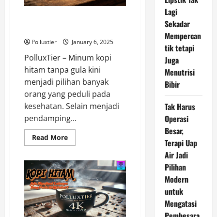
Lagi
Minum Kopi Hitam: Manfaat
Sekadar
Tanpa Gula Menurut Polluxtier
Mempercan
Polluxtier
January 6, 2025
tik tetapi
PolluxTier – Minum kopi
Juga
hitam tanpa gula kini
Menutrisi
menjadi pilihan banyak
Bibir
orang yang peduli pada
Tak Harus
kesehatan. Selain menjadi
Operasi
pendamping...
Besar,
Read
Read More
Terapi Uap
more
about
Air Jadi
Minum
Kopi
Pilihan
Hitam:
Manfaat
Modern
Tanpa
untuk
Gula
Menurut
Mengatasi
Polluxtier
Pembesara