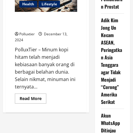
Health
Lifestyle
n Prostat
Minum Kopi Hitam Dan Sadari
Adik Kim
Keuntungannya Bagi Kita
Jong Un
Kecam
Polluxtier
December 13,
2024
ASEAN,
Peringatka
PolluxTier – Minum kopi
n Asia
hitam telah menjadi
Tenggara
kebiasaan banyak orang di
agar Tidak
berbagai belahan dunia.
Menjadi
Selain nikmat, minuman ini
“Corong”
ternyata...
Amerika
Read
Read More
Serikat
more
about
Minum
Akun
Kopi
Hitam
WhatsApp
Dan
Sadari
Ditinjau
Keuntungannya