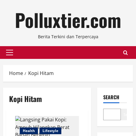
Skip
Polluxtier.com
to
content
Berita Terkini dan Terpercaya
Primary
Menu
Home
Kopi Hitam
Kopi Hitam
SEARCH
Search
Health
Lifestyle