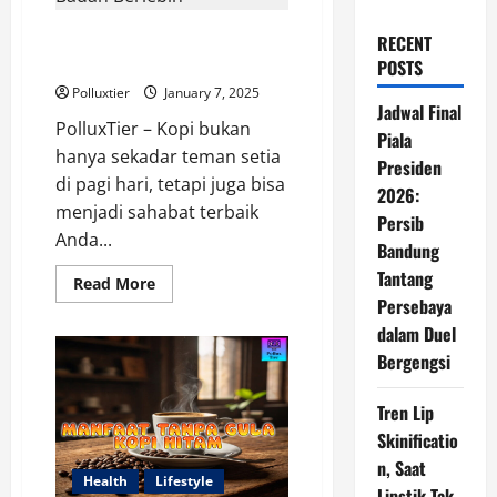
Langsing Pakai Kopi: Ampuh
RECENT
Hilangkan Berat Badan Berlebih
POSTS
Polluxtier
January 7, 2025
Jadwal Final
PolluxTier – Kopi bukan
Piala
hanya sekadar teman setia
Presiden
di pagi hari, tetapi juga bisa
2026:
menjadi sahabat terbaik
Persib
Anda...
Bandung
Tantang
Read
Read More
more
Persebaya
about
Langsing
dalam Duel
Pakai
Bergengsi
Kopi:
Ampuh
Hilangkan
Berat
Tren Lip
Badan
Berlebih
Skinificatio
n, Saat
Health
Lifestyle
Lipstik Tak