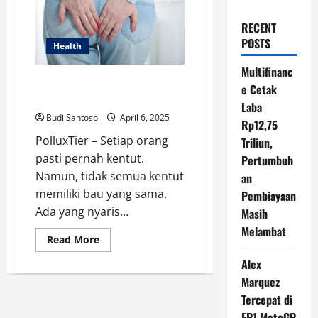
RECENT
POSTS
Health
Multifinanc
Bau Kentut Tidak Sama? Ini
e Cetak
Penjelasan Ilmiahnya
Laba
Budi Santoso
April 6, 2025
Rp12,75
PolluxTier – Setiap orang
Triliun,
pasti pernah kentut.
Pertumbuh
Namun, tidak semua kentut
an
memiliki bau yang sama.
Pembiayaan
Ada yang nyaris...
Masih
Melambat
Read
Read More
more
about
Alex
Bau
Kentut
Marquez
Tidak
Tercepat di
Sama?
Ini
FP1 MotoGP