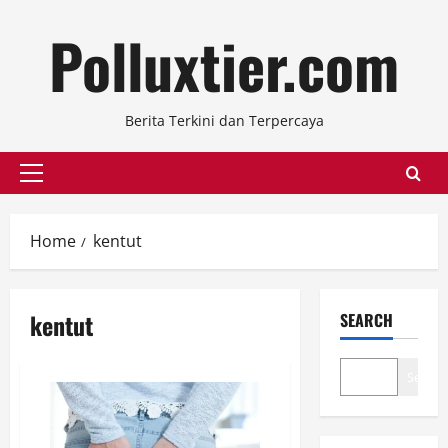
Skip
Polluxtier.com
to
content
Berita Terkini dan Terpercaya
Primary
Menu
Home
kentut
kentut
SEARCH
Search