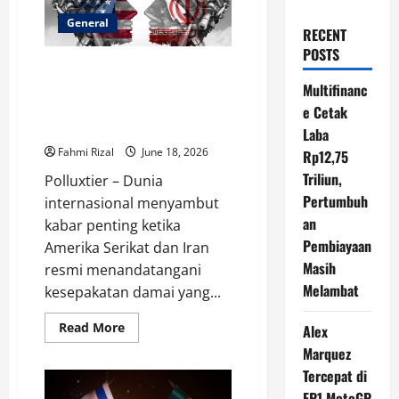
General
RECENT
POSTS
AS-Iran Capai Kesepakatan
Damai, Teheran Setuju Kurangi
Multifinanc
Uranium demi Pencabutan
e Cetak
Sanksi
Laba
Fahmi Rizal
June 18, 2026
Rp12,75
Triliun,
Polluxtier – Dunia
Pertumbuh
internasional menyambut
an
kabar penting ketika
Pembiayaan
Amerika Serikat dan Iran
Masih
resmi menandatangani
Melambat
kesepakatan damai yang...
Read
Read More
Alex
more
about
Marquez
AS-
Tercepat di
Iran
Capai
FP1 MotoGP