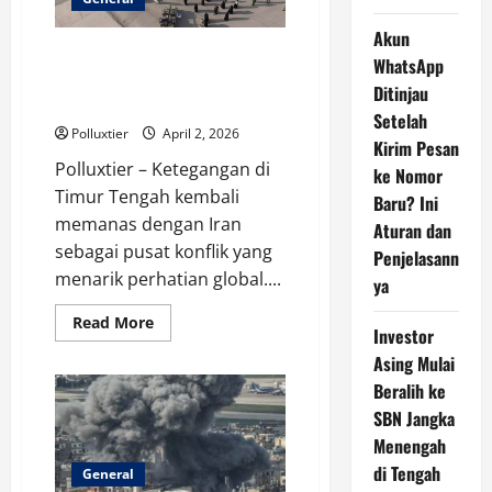
Seperti
Perang
Akun
Korea?
Dosa Sejarah Amerika Berulang:
WhatsApp
Analisis Kekeliruan Trump
Ditinjau
dalam Konflik Iran
Setelah
Polluxtier
April 2, 2026
Kirim Pesan
Polluxtier – Ketegangan di
ke Nomor
Timur Tengah kembali
Baru? Ini
memanas dengan Iran
Aturan dan
sebagai pusat konflik yang
Penjelasann
menarik perhatian global....
ya
Read
Read More
Investor
more
about
Asing Mulai
Dosa
Sejarah
Beralih ke
Amerika
Berulang:
SBN Jangka
Analisis
Menengah
Kekeliruan
Trump
di Tengah
dalam
General
Konflik