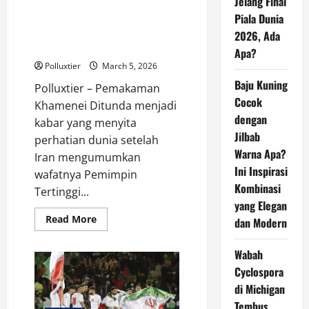
Jelang Final
Meluas?
Iran Ungkap Alasan Pemakaman
Piala Dunia
Ayatollah Ali Khamenei Ditunda
2026, Ada
di Tengah Ketegangan
Apa?
Polluxtier
March 5, 2026
Baju Kuning
Polluxtier – Pemakaman
Cocok
Khamenei Ditunda menjadi
dengan
kabar yang menyita
Jilbab
perhatian dunia setelah
Warna Apa?
Iran mengumumkan
Ini Inspirasi
wafatnya Pemimpin
Kombinasi
Tertinggi...
yang Elegan
Read
Read More
dan Modern
more
about
Iran
Wabah
Ungkap
Alasan
Cyclospora
Pemakaman
Ayatollah
di Michigan
Ali
Tembus
Khamenei