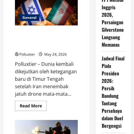
Kesepakatan
Damai,
Inggris
Teheran
Setuju
2026,
Kurangi
General
Persaingan
Uranium
demi
Silverstone
Pencabutan
Iran Tembak Jatuh Drone Israel
Sanksi
Langsung
di Tengah Harapan Damai, Timur
Memanas
Tengah Kembali Tegang
Polluxtier
May 24, 2026
Jadwal Final
Polluxtier – Dunia kembali
Piala
dikejutkan oleh ketegangan
Presiden
baru di Timur Tengah
2026:
setelah Iran menembak
Persib
jatuh drone mata-mata...
Bandung
Tantang
Read
Read More
more
Persebaya
about
dalam Duel
Iran
Tembak
Bergengsi
Jatuh
Drone