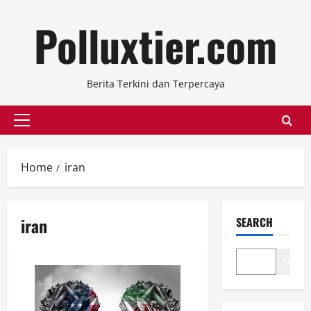
Skip
Polluxtier.com
to
content
Berita Terkini dan Terpercaya
Primary
Menu
Home
iran
iran
SEARCH
Search