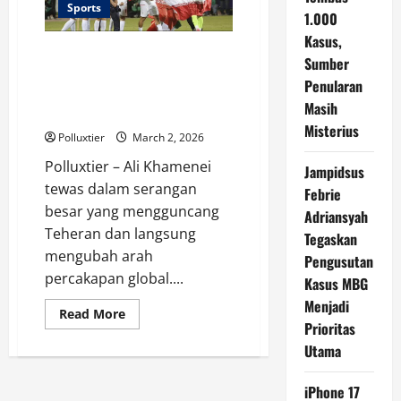
Ditunda
Sports
1.000
di
Tengah
Kasus,
Ketegangan
Ali Khamenei Tewas, Iran
Sumber
Terancam Mundur dari Piala
Penularan
Dunia 2026 di Tengah Gejolak
Masih
Politik
Misterius
Polluxtier
March 2, 2026
Polluxtier – Ali Khamenei
Jampidsus
tewas dalam serangan
Febrie
besar yang mengguncang
Adriansyah
Teheran dan langsung
Tegaskan
mengubah arah
Pengusutan
percakapan global....
Kasus MBG
Menjadi
Read
Read More
more
Prioritas
about
Utama
Ali
Khamenei
Tewas,
Iran
iPhone 17
Terancam