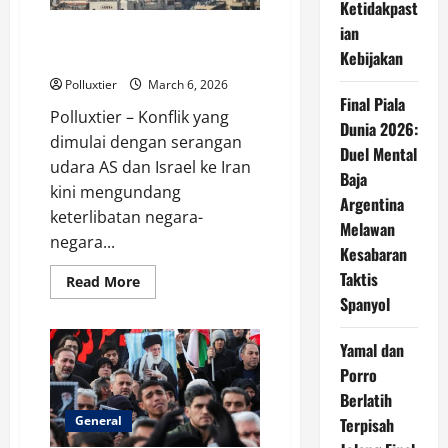
Ketidakpast
Iran
ian
NATO-Eropa Kini Terlibat, Sejauh
Kebijakan
Apa Perang Iran Bisa Meluas?
Polluxtier
March 6, 2026
Final Piala
Polluxtier – Konflik yang
Dunia 2026:
dimulai dengan serangan
Duel Mental
udara AS dan Israel ke Iran
Baja
kini mengundang
Argentina
keterlibatan negara-
Melawan
negara...
Kesabaran
Taktis
Read
Read More
more
Spanyol
about
NATO-
Eropa
Yamal dan
Kini
Terlibat,
Porro
Sejauh
Apa
Berlatih
Perang
Iran
General
Terpisah
Bisa