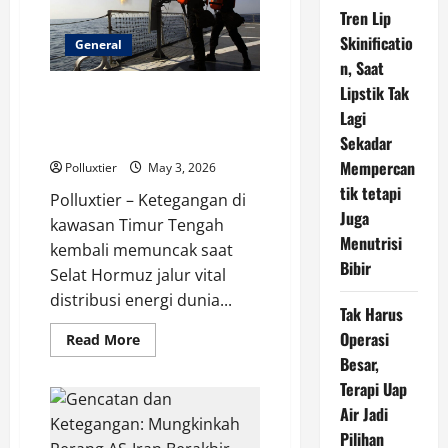
Israel
Tren Lip
di
Tengah
Skinificatio
Harapan
General
Damai,
n, Saat
Timur
Tengah
Lipstik Tak
Ancaman di Selat Hormuz:
Kembali
Tegang
Lagi
Ketegangan Iran-AS Memanas,
Dunia Menahan Napas
Sekadar
Mempercan
Polluxtier
May 3, 2026
tik tetapi
Polluxtier – Ketegangan di
Juga
kawasan Timur Tengah
Menutrisi
kembali memuncak saat
Bibir
Selat Hormuz jalur vital
distribusi energi dunia...
Tak Harus
Operasi
Read
Read More
more
Besar,
about
Ancaman
Terapi Uap
di
Selat
Air Jadi
Hormuz:
Ketegangan
Pilihan