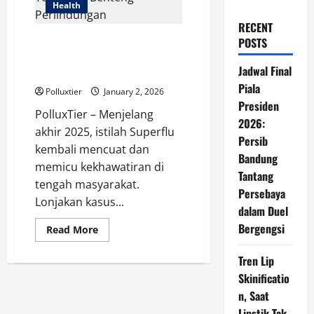
Health
RECENT
Superflu Mengintai Akhir 2025,
POSTS
Vaksin Influenza Tetap Jadi
Jadwal Final
Benteng Perlindungan
Piala
Polluxtier
January 2, 2026
Presiden
PolluxTier – Menjelang
2026:
akhir 2025, istilah Superflu
Persib
kembali mencuat dan
Bandung
memicu kekhawatiran di
Tantang
tengah masyarakat.
Persebaya
Lonjakan kasus...
dalam Duel
Bergengsi
Read
Read More
more
about
Superflu
Tren Lip
Mengintai
Skinificatio
Akhir
2025,
n, Saat
Vaksin
Influenza
Lipstik Tak