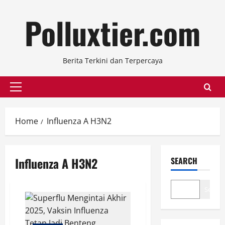
Skip
Polluxtier.com
to
content
Berita Terkini dan Terpercaya
Primary
Menu
Home
Influenza A H3N2
Influenza A H3N2
SEARCH
Search