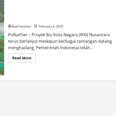
Proyek IKN Jalan Terus! Anggaran Rp 48,8 T Sudah
Dialokasikan
Budi Santoso
February 4, 2025
PolluxTier – Proyek Ibu Kota Negara (IKN) Nusantara
terus berlanjut meskipun berbagai tantangan datang
menghadang. Pemerintah Indonesia telah...
Read
Read More
more
about
Proyek
IKN
Jalan
Terus!
Anggaran
Rp
48,8
T
Sudah
Dialokasikan