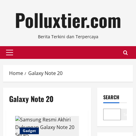
Skip
Polluxtier.com
to
content
Berita Terkini dan Terpercaya
Primary
Menu
Home
Galaxy Note 20
Galaxy Note 20
SEARCH
Search
Gadget