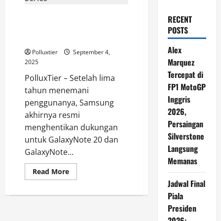
Samsung Resmi Akhiri
RECENT
Dukungan Galaxy Note 20
POSTS
Series
Alex
Polluxtier
September 4,
Marquez
2025
Tercepat di
PolluxTier – Setelah lima
FP1 MotoGP
tahun menemani
Inggris
penggunanya, Samsung
2026,
akhirnya resmi
Persaingan
menghentikan dukungan
Silverstone
untuk GalaxyNote 20 dan
Langsung
GalaxyNote...
Memanas
Read
Read More
more
Jadwal Final
about
Samsung
Piala
Resmi
Akhiri
Presiden
Dukungan
Galaxy
2026: