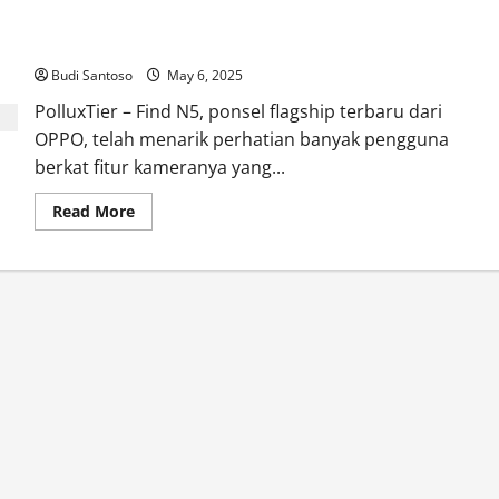
Penjelasan Teknis di Balik Kamera Ultra-wide Find
N5
Budi Santoso
May 6, 2025
PolluxTier – Find N5, ponsel flagship terbaru dari
OPPO, telah menarik perhatian banyak pengguna
berkat fitur kameranya yang...
Read
Read More
more
about
Penjelasan
Teknis
di
Balik
Kamera
Ultra-
wide
Find
N5