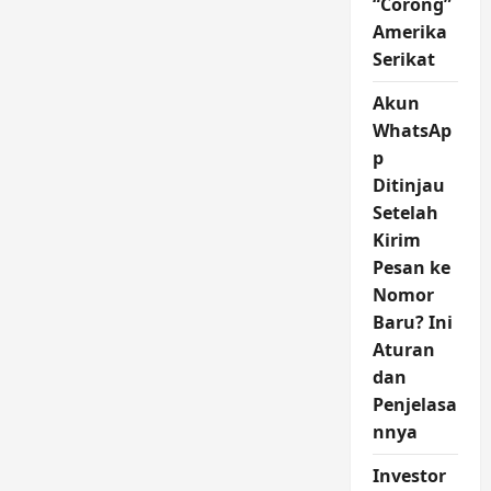
“Corong”
Amerika
Serikat
Akun
WhatsAp
p
Ditinjau
Setelah
Kirim
Pesan ke
Nomor
Baru? Ini
Aturan
dan
Penjelasa
nnya
Investor