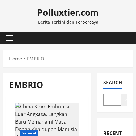
Skip
Polluxtier.com
to
content
Berita Terkini dan Terpercaya
Primary
Menu
Home
EMBRIO
EMBRIO
SEARCH
Search
RECENT
General