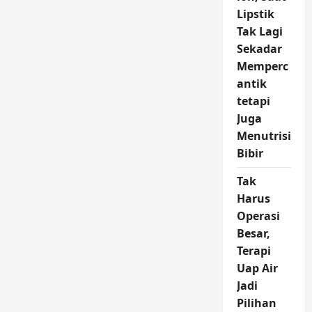
Langkah
Baru
Lipstik
Memahami
Tak Lagi
Masa
Depan
Sekadar
Kehidupan
Manusia
Memperc
di
Orbit
antik
tetapi
Juga
Menutrisi
Bibir
Tak
Harus
Operasi
Besar,
Terapi
Uap Air
Jadi
Pilihan