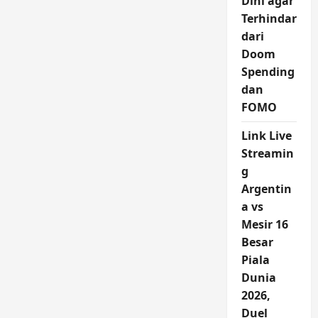
Dini agar
Terhindar
dari
Doom
Spending
dan
FOMO
Link Live
Streamin
g
Argentin
a vs
Mesir 16
Besar
Piala
Dunia
2026,
Duel