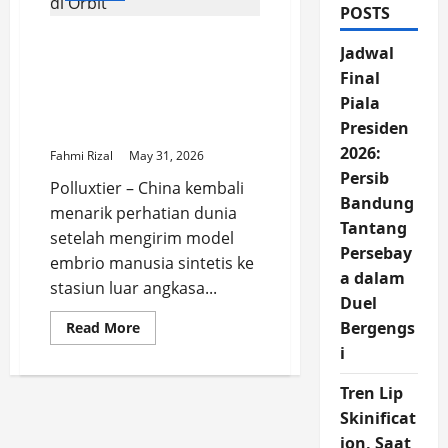
POSTS
China Kirim Embrio ke
Jadwal
Luar Angkasa, Langkah
Final
Baru Memahami Masa
Piala
Depan Kehidupan
Presiden
Manusia di Orbit
2026:
Fahmi Rizal
May 31, 2026
Persib
Polluxtier – China kembali
Bandung
menarik perhatian dunia
Tantang
setelah mengirim model
Persebay
embrio manusia sintetis ke
a dalam
stasiun luar angkasa...
Duel
Read
Bergengs
Read More
more
i
about
China
Kirim
Tren Lip
Embrio
ke
Skinificat
Luar
Angkasa,
ion, Saat