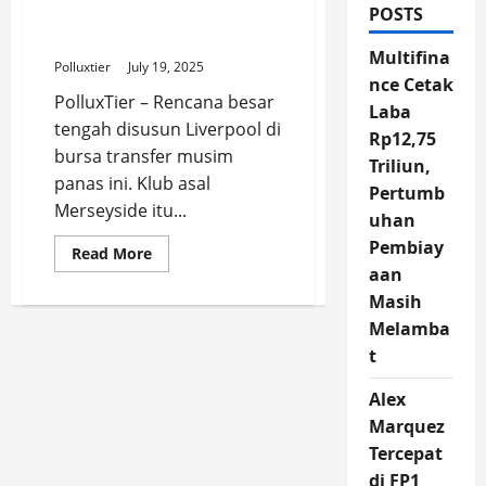
POSTS
Rodrygo, Tapi Harus Jual
Diaz dan Nunez Dulu!
Multifina
Polluxtier
July 19, 2025
nce Cetak
PolluxTier – Rencana besar
Laba
tengah disusun Liverpool di
Rp12,75
bursa transfer musim
Triliun,
panas ini. Klub asal
Pertumb
Merseyside itu...
uhan
Pembiay
Read
Read More
more
aan
about
Liverpool
Masih
Serius
Melamba
Incar
Rodrygo,
t
Tapi
Harus
Jual
Alex
Diaz
dan
Marquez
Nunez
Dulu!
Tercepat
di FP1