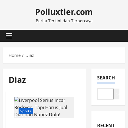
Skip
Polluxtier.com
to
content
Berita Terkini dan Terpercaya
Primary
Menu
Home
Diaz
Diaz
SEARCH
Search
Sports
RECENT
Liverpool Serius Incar