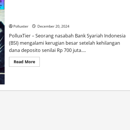
Deposito Rp 700 Juta di Bank, Raib! Ulah Karyawan Bank
Polluxtier
December 20, 2024
PolluxTier – Seorang nasabah Bank Syariah Indonesia
(BSI) mengalami kerugian besar setelah kehilangan
dana deposito senilai Rp 700 juta....
Read
Read More
more
about
Deposito
Rp
700
Juta
di
Bank,
Raib!
Ulah
Karyawan
Bank