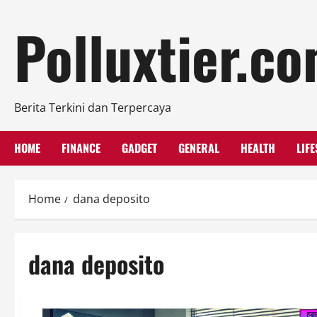
Skip
Polluxtier.c
to
content
Berita Terkini dan Terpercaya
HOME
FINANCE
GADGET
GENERAL
HEALTH
LIFE
Home
dana deposito
dana deposito