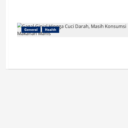
General
Health