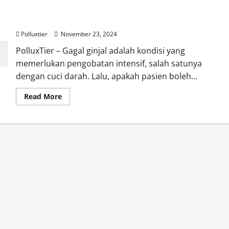
Gagal Ginjal Hingga Cuci Darah, Masih Konsumsi
Makanan Manis?
Polluxtier
November 23, 2024
PolluxTier – Gagal ginjal adalah kondisi yang
memerlukan pengobatan intensif, salah satunya
dengan cuci darah. Lalu, apakah pasien boleh...
Read
Read More
more
about
Gagal
Ginjal
Hingga
Cuci
Darah,
Masih
Konsumsi
Makanan
Manis?