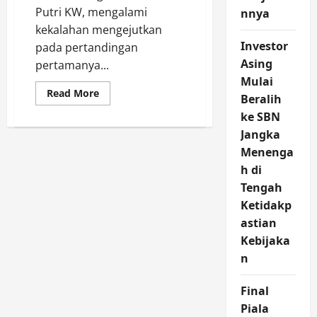
Putri KW, mengalami
nnya
kekalahan mengejutkan
Investor
pada pertandingan
Asing
pertamanya...
Mulai
Read
Read More
Beralih
more
about
ke SBN
Putri
KW
Jangka
Tersingkir
Menenga
di
Babak
h di
Awal
Japan
Tengah
Masters
2024
Ketidakp
astian
Kebijaka
n
Final
Piala