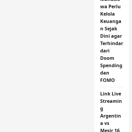
wa Perlu
Kelola
Keuanga
n Sejak
Dini agar
Terhindar
dari
Doom
Spending
dan
FOMO
Link Live
Streamin
g
Argentin
a vs
Mesir 16