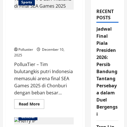
Sports
RECENT
Perjuangan Tak Terganti:
POSTS
Tim Putri Indonesia
Jadwal
Tumbang 1-3 dari
Thailand di Final SEA
Final
Games 2025
Piala
Polluxtier
December 10,
Presiden
2025
2026:
PolluxTier – Tim
Persib
bulutangkis putri Indonesia
Bandung
memasuki arena final SEA
Tantang
Games 2025 di Chonburi
Persebay
dengan beban besar...
a dalam
Duel
Read
Read More
Bergengs
more
about
i
Perjuangan
General
Tak
Terganti: