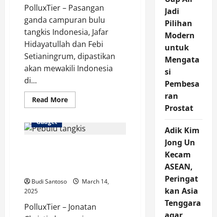
PolluxTier – Pasangan
Jadi
ganda campuran bulu
Pilihan
tangkis Indonesia, Jafar
Modern
Hidayatullah dan Febi
untuk
Setianingrum, dipastikan
Mengata
akan mewakili Indonesia
si
di...
Pembesa
ran
Read
Read More
more
Prostat
about
Jafar/Feli
Gadget
Siap
Adik Kim
Tampil
di
Jong Un
Lapangan Buruk?
Kejuaraan
Asia
Kecam
Jonatan Christie Ungkap
2025
ASEAN,
Penyebab Kekalahannya
Peringat
Budi Santoso
March 14,
kan Asia
2025
Tenggara
PolluxTier – Jonatan
agar