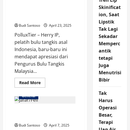
Tren Lip
Tim
Prestasi Herry IP
Putri
Skinificat
Indonesia
Diapresiasi Pengurus
Tumbang
ion, Saat
1-
Bulu Tangkis Malaysia
3
Lipstik
dari
Budi Santoso
April 23, 2025
Tak Lagi
Thailand
di
PolluxTier – Herry IP,
Sekadar
Final
SEA
pelatih bulu tangkis asal
Memperc
Games
Indonesia, baru-baru ini
2025
antik
mendapat apresiasi dari
tetapi
Pengurus Bulu Tangkis
Juga
Malaysia...
Menutrisi
Bibir
Read
Read More
more
about
Tak
Prestasi
General
Herry
Harus
IP
Diapresiasi
Operasi
Jafar/Feli Siap Tampil di
Pengurus
Besar,
Bulu
Kejuaraan Asia 2025
Tangkis
Terapi
Malaysia
Budi Santoso
April 7, 2025
Uap Air