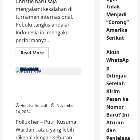
Christie baru saja
Tidak
mengalami kekalahan di
Menjadi
turnamen internasional.
“Corong”
Pebulu tangkis andalan
Amerika
Indonesia ini mengaku
Serikat
performanya...
Akun
Read
Read More
more
WhatsAp
about
Lapangan
Sports
p
Buruk?
Jonatan
Ditinjau
Christie
Putri KW Tersingkir di
Ungkap
Setelah
Penyebab
Babak Awal Japan
Kirim
Kekalahannya
Masters 2024
Pesan ke
Hendra Gunadi
November
Nomor
14, 2024
Baru? Ini
PolluxTier – Putri Kusuma
Aturan
Wardani, atau yang lebih
dan
dikenal dengan sebutan
Penjelasa