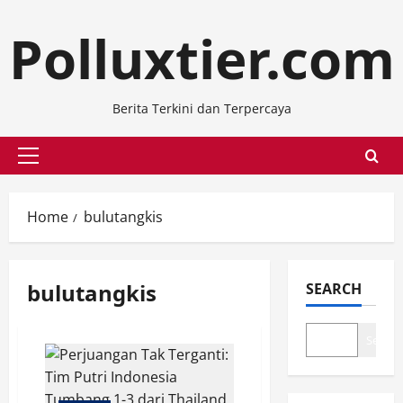
Skip
Polluxtier.com
to
content
Berita Terkini dan Terpercaya
Primary
Menu
Home
bulutangkis
bulutangkis
SEARCH
Search