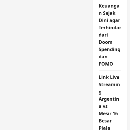
Keuanga
n Sejak
Dini agar
Terhindar
dari
Doom
Spending
dan
FOMO
Link Live
Streamin
g
Argentin
a vs
Mesir 16
Besar
Piala