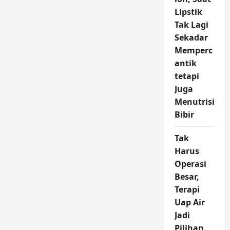
Lipstik
Tak Lagi
Sekadar
Memperc
antik
tetapi
Juga
Menutrisi
Bibir
Tak
Harus
Operasi
Besar,
Terapi
Uap Air
Jadi
Pilihan