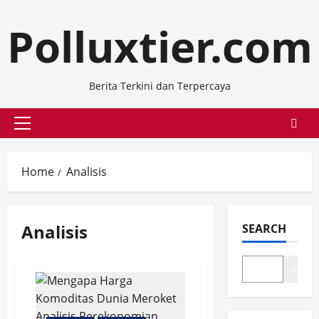
Skip
Polluxtier.com
to
content
Berita Terkini dan Terpercaya
Primary
Menu
Home
Analisis
Analisis
SEARCH
Search