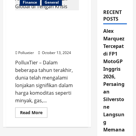
Finance
General
RECENT
Mengapa Harga
POSTS
Komoditas Dunia
Alex
Meroket? Analisis
Perekonomian Global di
Marquez
Tengah Krisis
Tercepat
Polluxtier
October 13, 2024
di FP1
MotoGP
PolluxTier – Dalam
Inggris
beberapa tahun terakhir,
2026,
dunia telah mengalami
Persaing
lonjakan signifikan dalam
an
harga komoditas seperti
Silversto
minyak, gas,...
ne
Read
Read More
Langsun
more
about
g
Mengapa
Harga
Memana
Komoditas