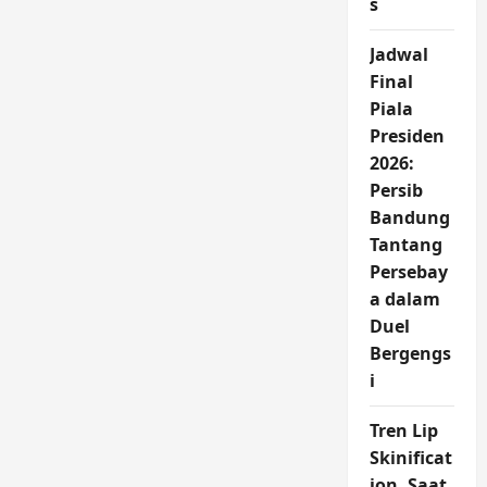
s
Dunia
Meroket?
Analisis
Perekonomian
Jadwal
Global
Final
di
Tengah
Piala
Krisis
Presiden
2026:
Persib
Bandung
Tantang
Persebay
a dalam
Duel
Bergengs
i
Tren Lip
Skinificat
ion, Saat