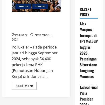
Finance
General
RECENT
POSTS
54.400 Pekerja di PHK
Tunjangan BPJS Pengangguran
Alex
Tak Merata
Marquez
Tercepat di
Polluxtier
November 13,
2024
FP1 MotoGP
Inggris
PolluxTier – Pada periode
2026,
Januari hingga September
Persaingan
2024, sebanyak 54.400
Silverstone
pekerja kena PHK
Langsung
(Pemutusan Hubungan
Memanas
Kerja) di Indonesia....
Read
Read More
Jadwal Final
more
about
Piala
54.400
Presiden
Pekerja
di
2026: