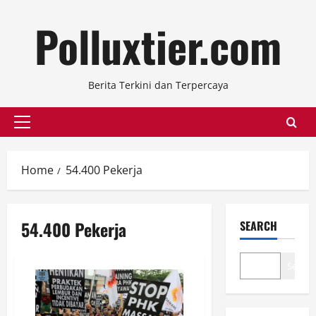
Skip
Polluxtier.com
to
content
Berita Terkini dan Terpercaya
Primary
Menu
Home
54.400 Pekerja
54.400 Pekerja
SEARCH
Search