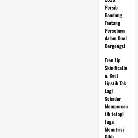
PHK
Tunjangan
Persib
BPJS
Pengangguran
Bandung
Tak
Merata
Tantang
Persebaya
dalam Duel
Bergengsi
Tren Lip
Skinificatio
n, Saat
Lipstik Tak
Lagi
Sekadar
Mempercan
tik tetapi
Juga
Menutrisi
Bibir