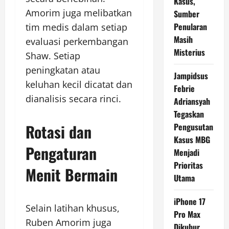
Kasus,
Amorim juga melibatkan
Sumber
Penularan
tim medis dalam setiap
Masih
evaluasi perkembangan
Misterius
Shaw. Setiap
peningkatan atau
Jampidsus
keluhan kecil dicatat dan
Febrie
dianalisis secara rinci.
Adriansyah
Tegaskan
Rotasi dan
Pengusutan
Kasus MBG
Pengaturan
Menjadi
Prioritas
Menit Bermain
Utama
iPhone 17
Selain latihan khusus,
Pro Max
Ruben Amorim juga
Dikubur