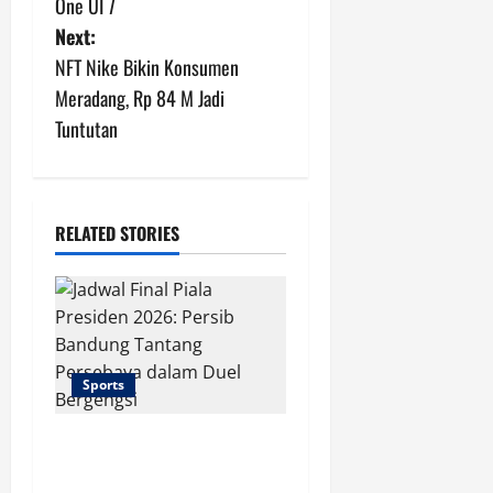
s
One UI 7
Next:
t
NFT Nike Bikin Konsumen
n
Meradang, Rp 84 M Jadi
Tuntutan
a
v
i
RELATED STORIES
g
a
t
Sports
i
Jadwal Final Piala
o
Presiden 2026: Persib