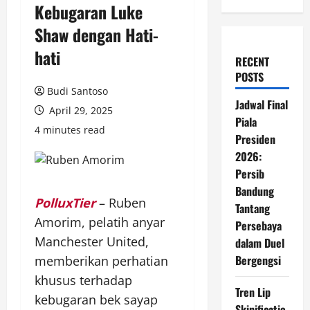
Kebugaran Luke
Shaw dengan Hati-
hati
RECENT
POSTS
Budi Santoso
Jadwal Final
April 29, 2025
Piala
4 minutes read
Presiden
2026:
Persib
Bandung
PolluxTier
– Ruben
Tantang
Amorim, pelatih anyar
Persebaya
Manchester United,
dalam Duel
Bergengsi
memberikan perhatian
khusus terhadap
Tren Lip
kebugaran bek sayap
Skinificatio