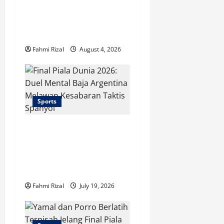
Bandung Tantang
n
Persebaya dalam Duel
Bergengsi
Fahmi Rizal
August 4, 2026
Sports
Final Piala Dunia 2026:
Duel Mental Baja
Argentina Melawan
Kesabaran Taktis Spanyol
Fahmi Rizal
July 19, 2026