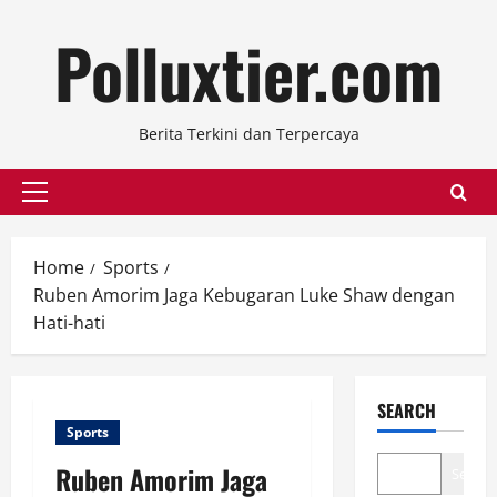
Skip
Polluxtier.com
to
content
Berita Terkini dan Terpercaya
Primary
Menu
Home
Sports
Ruben Amorim Jaga Kebugaran Luke Shaw dengan
Hati-hati
SEARCH
Sports
Ruben Amorim Jaga
Search