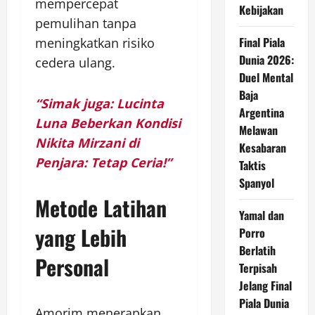
mempercepat
Kebijakan
pemulihan tanpa
Final Piala
meningkatkan risiko
Dunia 2026:
cedera ulang.
Duel Mental
Baja
“Simak juga: Lucinta
Argentina
Luna Beberkan Kondisi
Melawan
Nikita Mirzani di
Kesabaran
Penjara: Tetap Ceria!”
Taktis
Spanyol
Metode Latihan
Yamal dan
yang Lebih
Porro
Berlatih
Personal
Terpisah
Jelang Final
Piala Dunia
Amorim menerapkan