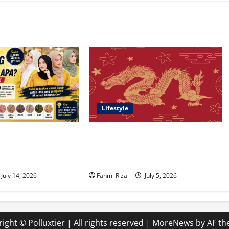
Lifestyle
ocok dengan Jilbab
Ramalan 12 Shio Juli 2026:
 Inspirasi
Peluang Rezeki, Transformasi, dan
g Elegan dan Modern
Awal Baru Menanti
July 14, 2026
Fahmi Rizal
July 5, 2026
ight © Polluxtier | All rights reserved
|
MoreNews
by AF th