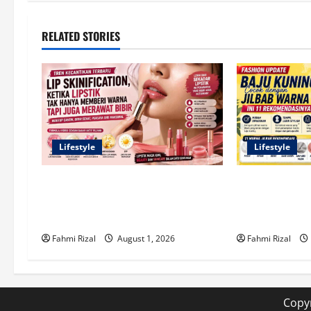
t
n
RELATED STORIES
a
v
i
g
Lifestyle
Lifestyle
a
Tren Lip Skinification, Saat Lipstik
Baju Kuning C
t
Tak Lagi Sekadar Mempercantik
Warna Apa? Ini
tetapi Juga Menutrisi Bibir
Kombinasi yan
i
Fahmi Rizal
August 1, 2026
Fahmi Rizal
o
n
Copyr