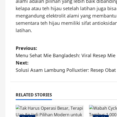
alami adalah pilihan yang lebih baik dibandin
kelapa atau teh hijau setelah latihan juga bisa
mengandung elektrolit alami yang membantu 
sementara teh hijau memiliki sifat antioksi
latihan.
P
Previous:
Menu Sehat Mie Bangladesh: Viral Resep Mie S
o
Next:
s
Solusi Asam Lambung Polluxtier: Resep Obat
t
n
RELATED STORIES
a
v