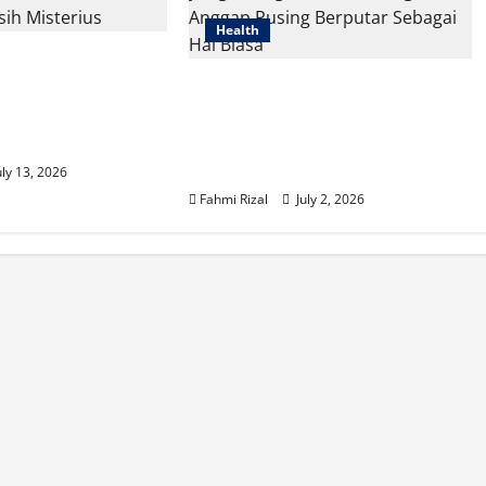
Health
spora di
embus 1.000
Mengenal Penyebab Vertigo
ber Penularan
yang Sering Diabaikan,
rius
Jangan Anggap Pusing
Berputar Sebagai Hal Biasa
uly 13, 2026
Fahmi Rizal
July 2, 2026