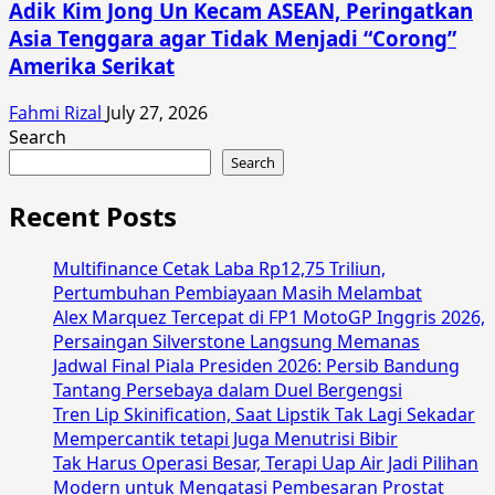
Adik Kim Jong Un Kecam ASEAN, Peringatkan
Asia Tenggara agar Tidak Menjadi “Corong”
Amerika Serikat
Fahmi Rizal
July 27, 2026
Search
Search
Recent Posts
Multifinance Cetak Laba Rp12,75 Triliun,
Pertumbuhan Pembiayaan Masih Melambat
Alex Marquez Tercepat di FP1 MotoGP Inggris 2026,
Persaingan Silverstone Langsung Memanas
Jadwal Final Piala Presiden 2026: Persib Bandung
Tantang Persebaya dalam Duel Bergengsi
Tren Lip Skinification, Saat Lipstik Tak Lagi Sekadar
Mempercantik tetapi Juga Menutrisi Bibir
Tak Harus Operasi Besar, Terapi Uap Air Jadi Pilihan
Modern untuk Mengatasi Pembesaran Prostat