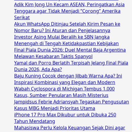
Adik Kim Jong Un Kecam ASEAN, Peringatkan Asia
Tenggara agar Tidak Menjadi “Corong” Amerika
Serikat
Akun WhatsApp Ditinjau Setelah Kirim Pesan ke
Nomor Baru? Ini Aturan dan Penjelasannya
Investor Asing Mulai Beralih ke SBN Jangka
Menengah di Tengah Ketidakpastian Kebijakan
Final Piala Dunia 2026: Duel Mental Baja Argentina
Melawan Kesabaran Taktis Spanyol
Yamal dan Porro Berlatih Terpisah Jelang Final Piala
Dunia 2026, Ada Apa?
Baju Kuning Cocok dengan Jilbab Warna Apa? Ini
Inspirasi Kombinasi yang Elegan dan Modern
Wabah Cyclospora di Michigan Tembus 1.000
Kasus, Sumber Penularan Masih Misterius
Jampidsus Febrie Adriansyah Tegaskan Pengusutan
Kasus MBG Menjadi Prioritas Utama
iPhone 17 Pro Max Dikubur untuk Dibuka 250
Tahun Mendatang
Mahasiswa Perlu Kelola Keuangan Sejak Dini agar