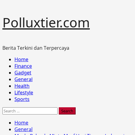
Skip
Polluxtier.com
to
content
Berita Terkini dan Terpercaya
Primary
Home
Menu
Finance
Gadget
General
Health
Lifestyle
Sports
Search
for:
Home
General