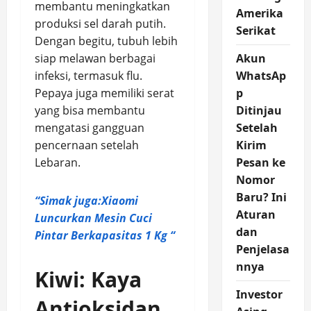
membantu meningkatkan
Amerika
produksi sel darah putih.
Serikat
Dengan begitu, tubuh lebih
siap melawan berbagai
Akun
infeksi, termasuk flu.
WhatsAp
Pepaya juga memiliki serat
p
yang bisa membantu
Ditinjau
mengatasi gangguan
Setelah
pencernaan setelah
Kirim
Lebaran.
Pesan ke
Nomor
Baru? Ini
“Simak juga:Xiaomi
Aturan
Luncurkan Mesin Cuci
dan
Pintar Berkapasitas 1 Kg “
Penjelasa
nnya
Kiwi: Kaya
Investor
Antioksidan