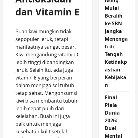
Asing
Mulai
dan Vitamin E
Beralih
ke SBN
Jangka
Buah kiwi mungkin tidak
Menenga
sepopuler jeruk, tetapi
h di
manfaatnya sangat besar.
Tengah
Kiwi mengandung vitamin C
Ketidakp
lebih tinggi dibandingkan
astian
jeruk. Selain itu, ada juga
Kebijaka
vitamin E yang berperan
n
dalam menjaga sel tubuh
tetap sehat. Mengonsumsi
Final
kiwi bisa membantu tubuh
Piala
lebih cepat pulih dari
Dunia
kelelahan. Buah ini juga
2026:
baik untuk menjaga
Duel
kesehatan kulit setelah
Mental