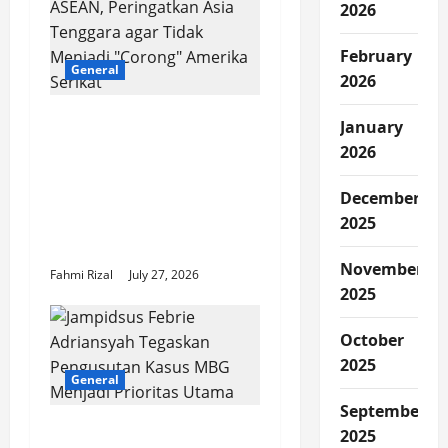
2026
a
t
February
General
2026
i
Adik Kim Jong Un
January
o
Kecam ASEAN,
2026
Peringatkan Asia
n
Tenggara agar Tidak
December
Menjadi “Corong”
2025
Amerika Serikat
November
Fahmi Rizal
July 27, 2026
2025
October
2025
General
September
Jampidsus Febrie
2025