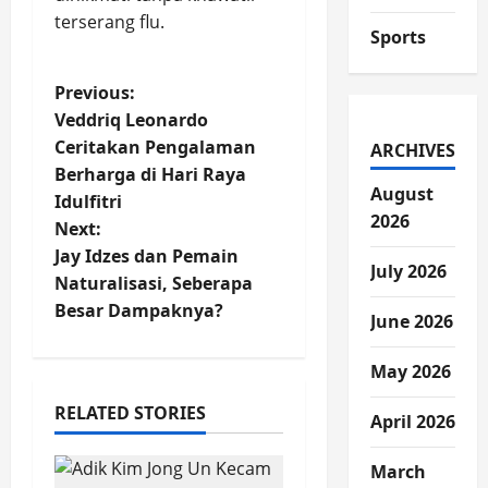
terserang flu.
Sports
P
Previous:
Veddriq Leonardo
o
Ceritakan Pengalaman
ARCHIVES
Berharga di Hari Raya
s
August
Idulfitri
2026
t
Next:
Jay Idzes dan Pemain
July 2026
n
Naturalisasi, Seberapa
Besar Dampaknya?
a
June 2026
v
May 2026
i
RELATED STORIES
April 2026
g
March