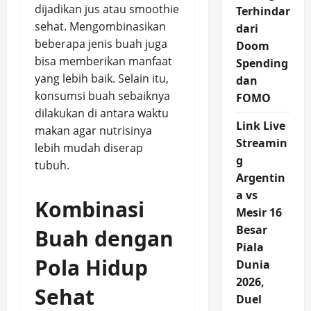
dijadikan jus atau smoothie
Terhindar
sehat. Mengombinasikan
dari
beberapa jenis buah juga
Doom
bisa memberikan manfaat
Spending
yang lebih baik. Selain itu,
dan
konsumsi buah sebaiknya
FOMO
dilakukan di antara waktu
Link Live
makan agar nutrisinya
Streamin
lebih mudah diserap
g
tubuh.
Argentin
a vs
Kombinasi
Mesir 16
Besar
Buah dengan
Piala
Pola Hidup
Dunia
2026,
Sehat
Duel