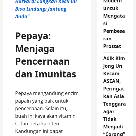
Modern
Harvard: Langkah Kecil Ini
untuk
Bisa Lindungi Jantung
Mengata
Anda”
si
Pembesa
Pepaya:
ran
Menjaga
Prostat
Pencernaan
Adik Kim
Jong Un
dan Imunitas
Kecam
ASEAN,
Peringat
Pepaya mengandung enzim
kan Asia
papain yang baik untuk
Tenggara
pencernaan. Selain itu,
agar
buah ini kaya akan vitamin
Tidak
C dan beta-karoten.
Menjadi
Kandungan ini dapat
“Corong”