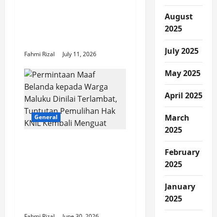
Adriansyah Tegaskan
Pengusutan Kasus
August
MBG Menjadi Prioritas
2025
Utama
July 2025
Fahmi Rizal
July 11, 2026
May 2025
April 2025
March
General
2025
Permintaan Maaf
February
Belanda kepada Warga
2025
Maluku Dinilai
Terlambat, Tuntutan
January
Pemulihan Hak KNIL
2025
Kembali Menguat
Fahmi Rizal
June 30, 2026