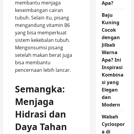
membantu menjaga
Apa?
keseimbangan cairan
Baju
tubuh. Selain itu, pisang
Kuning
mengandung vitamin B6
Cocok
yang bisa memperkuat
dengan
sistem kekebalan tubuh.
Jilbab
Mengonsumsi pisang
Warna
setelah makan berat juga
Apa? Ini
bisa membantu
Inspirasi
pencernaan lebih lancar.
Kombina
si yang
Semangka:
Elegan
dan
Menjaga
Modern
Hidrasi dan
Wabah
Daya Tahan
Cyclospor
a di