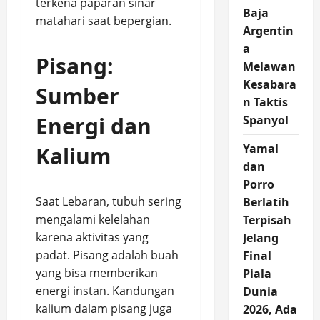
terkena paparan sinar
Baja
matahari saat bepergian.
Argentin
a
Pisang:
Melawan
Kesabara
Sumber
n Taktis
Energi dan
Spanyol
Yamal
Kalium
dan
Porro
Saat Lebaran, tubuh sering
Berlatih
mengalami kelelahan
Terpisah
karena aktivitas yang
Jelang
padat. Pisang adalah buah
Final
yang bisa memberikan
Piala
energi instan. Kandungan
Dunia
kalium dalam pisang juga
2026, Ada