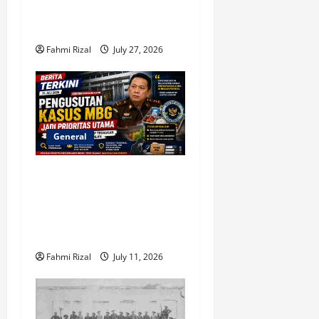
Menjadi “Corong”
Amerika Serikat
Fahmi Rizal
July 27, 2026
General
Jampidsus Febrie
Adriansyah Tegaskan
Pengusutan Kasus MBG
Menjadi Prioritas Utama
Fahmi Rizal
July 11, 2026