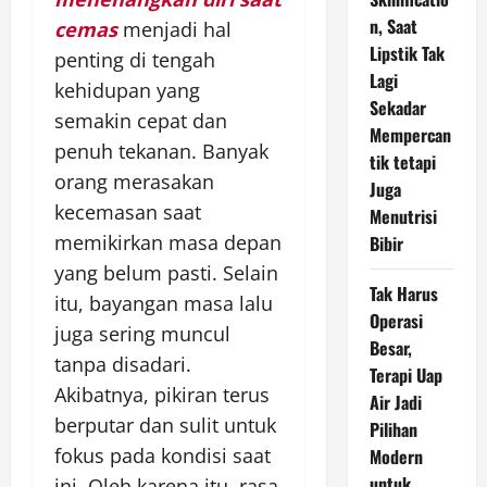
n, Saat
cemas
menjadi hal
Lipstik Tak
penting di tengah
Lagi
kehidupan yang
Sekadar
semakin cepat dan
Mempercan
penuh tekanan. Banyak
tik tetapi
orang merasakan
Juga
kecemasan saat
Menutrisi
memikirkan masa depan
Bibir
yang belum pasti. Selain
Tak Harus
itu, bayangan masa lalu
Operasi
juga sering muncul
Besar,
tanpa disadari.
Terapi Uap
Akibatnya, pikiran terus
Air Jadi
berputar dan sulit untuk
Pilihan
fokus pada kondisi saat
Modern
untuk
ini. Oleh karena itu, rasa