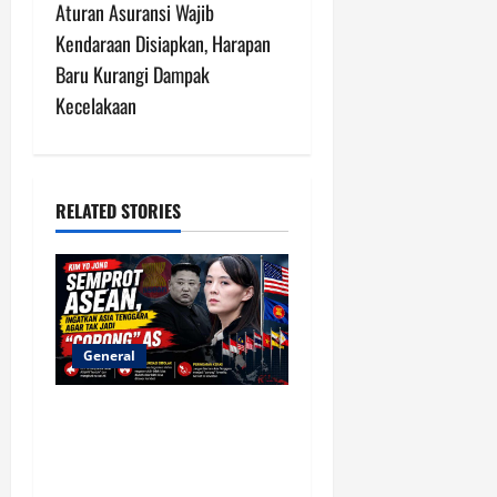
n
Aturan Asuransi Wajib
Kendaraan Disiapkan, Harapan
a
Baru Kurangi Dampak
v
Kecelakaan
i
g
RELATED STORIES
a
t
i
General
o
Adik Kim Jong Un Kecam
n
ASEAN, Peringatkan Asia
Tenggara agar Tidak