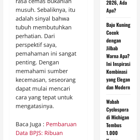
rasa cemas bukanlah
2026, Ada
musuh. Sebaliknya, itu
Apa?
adalah sinyal bahwa
Baju Kuning
tubuh membutuhkan
Cocok
perhatian. Dari
dengan
perspektif saya,
Jilbab
pemahaman ini sangat
Warna Apa?
penting. Dengan
Ini Inspirasi
memahami sumber
Kombinasi
yang Elegan
kecemasan, seseorang
dan Modern
dapat mulai mencari
cara yang tepat untuk
Wabah
mengatasinya.
Cyclospora
di Michigan
Baca Juga :
Pembaruan
Tembus
Data BPJS: Ribuan
1.000