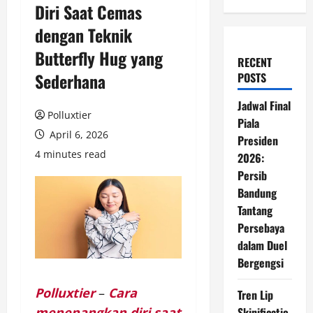
Diri Saat Cemas
dengan Teknik
Butterfly Hug yang
RECENT
Sederhana
POSTS
Jadwal Final
Polluxtier
Piala
April 6, 2026
Presiden
4 minutes read
2026:
Persib
Bandung
Tantang
Persebaya
dalam Duel
Bergengsi
Polluxtier
–
Cara
Tren Lip
menenangkan diri saat
Skinificatio