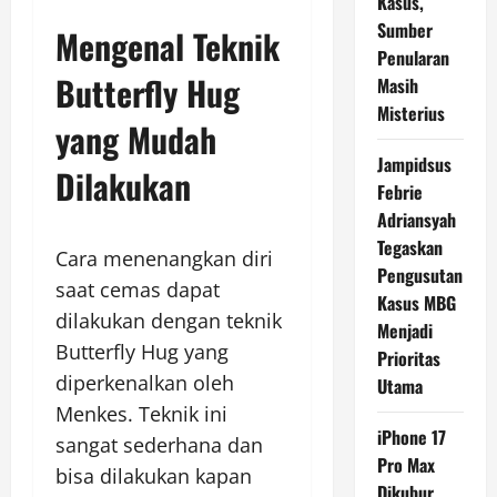
Kasus,
Sumber
Mengenal Teknik
Penularan
Butterfly Hug
Masih
Misterius
yang Mudah
Jampidsus
Dilakukan
Febrie
Adriansyah
Tegaskan
Cara menenangkan diri
Pengusutan
saat cemas dapat
Kasus MBG
dilakukan dengan teknik
Menjadi
Butterfly Hug yang
Prioritas
diperkenalkan oleh
Utama
Menkes. Teknik ini
iPhone 17
sangat sederhana dan
Pro Max
bisa dilakukan kapan
Dikubur